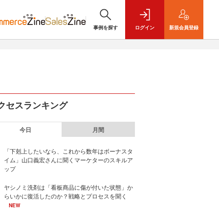
事例を探す
ログイン
新規
会員登録
クセスランキング
今日
月間
「下剋上したいなら、これから数年はボーナスタ
イム」山口義宏さんに聞くマーケターのスキルア
ップ
ヤシノミ洗剤は「看板商品に傷が付いた状態」か
らいかに復活したのか？戦略とプロセスを聞く
NEW