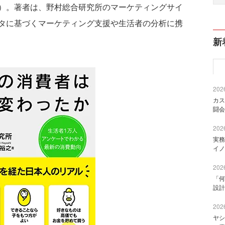
）。著者は、野村総合研究所のマーケティングサイ
タに基づくマーケティング支援や生活者の分析に携
新
2026
カス
闘会
2026
実務
イノ
2026
「何
設計
2026
ヤシ