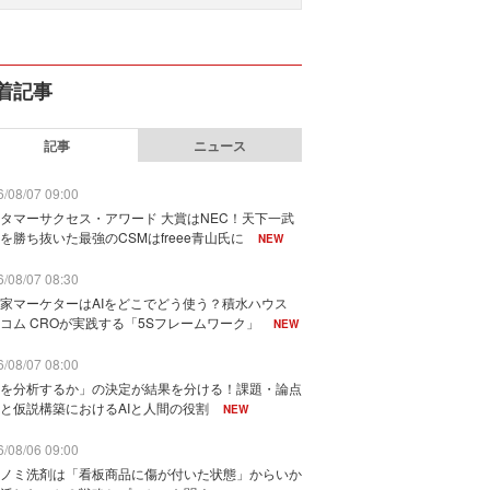
着記事
記事
ニュース
/08/07 09:00
タマーサクセス・アワード 大賞はNEC！天下一武
を勝ち抜いた最強のCSMはfreee青山氏に
NEW
/08/07 08:30
家マーケターはAIをどこでどう使う？積水ハウス
コム CROが実践する「5Sフレームワーク」
NEW
/08/07 08:00
を分析するか」の決定が結果を分ける！課題・論点
と仮説構築におけるAIと人間の役割
NEW
/08/06 09:00
ノミ洗剤は「看板商品に傷が付いた状態」からいか