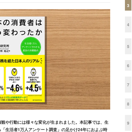
3
4
5
6
7
8
観や行動には様々な変化が生まれました。本記事では、生
9
「生活者1万人アンケート調査」の足かけ24年におよぶ時