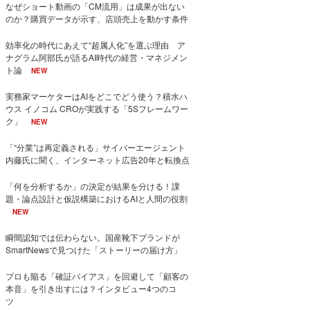
なぜショート動画の「CM流用」は成果が出ない
のか？購買データが示す、店頭売上を動かす条件
効率化の時代にあえて“超属人化”を選ぶ理由 ア
ナグラム阿部氏が語るAI時代の経営・マネジメン
ト論
NEW
実務家マーケターはAIをどこでどう使う？積水ハ
ウス イノコム CROが実践する「5Sフレームワー
ク」
NEW
「“分業”は再定義される」サイバーエージェント
内藤氏に聞く、インターネット広告20年と転換点
「何を分析するか」の決定が結果を分ける！課
題・論点設計と仮説構築におけるAIと人間の役割
NEW
瞬間認知では伝わらない。国産靴下ブランドが
SmartNewsで見つけた「ストーリーの届け方」
プロも陥る「確証バイアス」を回避して「顧客の
本音」を引き出すには？インタビュー4つのコ
ツ