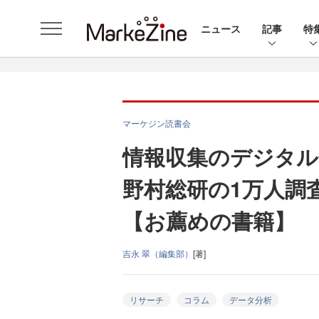
ニュース
記事
特
マーケジン読書会
情報収集のデジタル
野村総研の1万人調
【お薦めの書籍】
吉永 翠（編集部）
[著]
リサーチ
コラム
データ分析