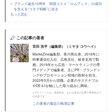
ブランド誕生10周年 韓国コスメ「ロムアンド」の成功
を支える“コタク戦略”に迫る
もっと読む
この記事の著者
宮田 浩平（編集部）（ミヤタ コウヘイ）
MarkeZine編集部。香川県出身。2016年に
時事通信社入社、広島支社、岐阜支局で勤
務。2019年から広告・マーケティングの専
門メディアで編集者。主にPR・ブランディ
ングやプロモーション領域の取材を担当。
2022年5月から現職。企業のサステナブル
やDE＆Iを軸にした取り組みに興味。
※プロフィールは、執筆時点、または直近の記事の寄稿時点で
の内容です
この著者の最近の執筆記事