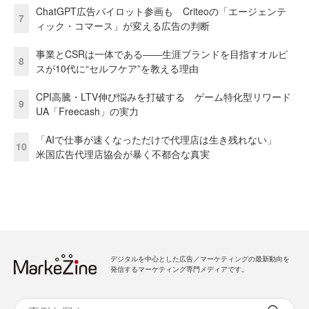
ChatGPT広告パイロット参画も Criteoの「エージェンテ
7
ィック・コマース」が変える広告の判断
事業とCSRは一体である――生涯ブランドを目指すオルビ
8
スが10代に“セルフケア”を教える理由
CPI高騰・LTV伸び悩みを打破する ゲーム特化型リワード
9
UA「Freecash」の実力
「AIで仕事が速くなっただけで代理店は生き残れない」
10
米国広告代理店協会が暴く不都合な真実
デジタルを中心とした広告／マーケティングの最新動向を
発信するマーケティング専門メディアです。