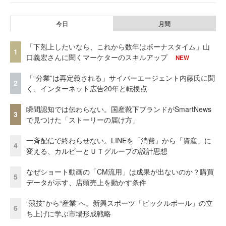
今日
月間
「下剋上したいなら、これから数年はボーナスタイム」山
1
口義宏さんに聞くマーケターのスキルアップ
NEW
「“分業”は再定義される」サイバーエージェント内藤氏に聞
2
く、インターネット広告20年と転換点
瞬間認知では伝わらない。国産靴下ブランドがSmartNews
3
で見つけた「ストーリーの届け方」
一斉配信で終わらせない。LINEを「消費」から「資産」に
4
変える、カルビーとＵＴグループの設計思想
なぜショート動画の「CM流用」は成果が出ないのか？購買
5
データが示す、店頭売上を動かす条件
“競技”から“産業”へ。新興スポーツ「ピックルボール」の立
6
ち上げに学ぶ市場形成戦略