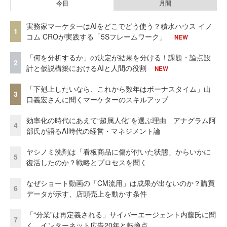
今日
月間
実務家マーケターはAIをどこでどう使う？積水ハウス イノ
1
コム CROが実践する「5Sフレームワーク」
NEW
「何を分析するか」の決定が結果を分ける！課題・論点設
2
計と仮説構築におけるAIと人間の役割
NEW
「下剋上したいなら、これから数年はボーナスタイム」山
3
口義宏さんに聞くマーケターのスキルアップ
効率化の時代にあえて“超属人化”を選ぶ理由 アナグラム阿
4
部氏が語るAI時代の経営・マネジメント論
ヤシノミ洗剤は「看板商品に傷が付いた状態」からいかに
5
復活したのか？戦略とプロセスを聞く
なぜショート動画の「CM流用」は成果が出ないのか？購買
6
データが示す、店頭売上を動かす条件
「“分業”は再定義される」サイバーエージェント内藤氏に聞
7
く、インターネット広告20年と転換点