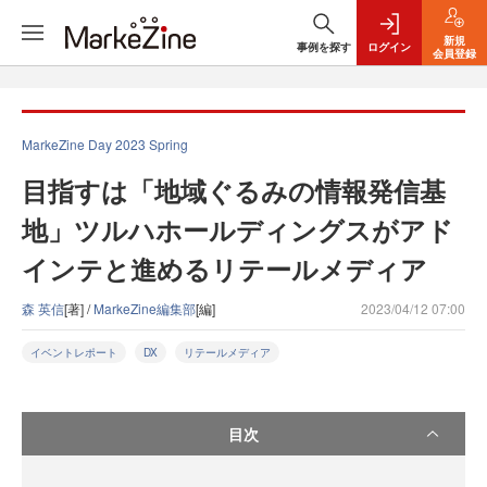
新規
事例を探す
ログイン
会員登録
MarkeZine Day 2023 Spring
目指すは「地域ぐるみの情報発信基
地」ツルハホールディングスがアド
インテと進めるリテールメディア
森 英信
[著] /
MarkeZine編集部
[編]
2023/04/12 07:00
イベントレポート
DX
リテールメディア
目次