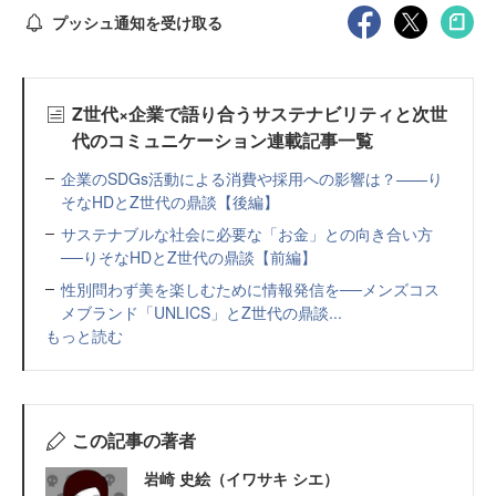
プッシュ通知を受け取る
Z世代×企業で語り合うサステナビリティと次世
代のコミュニケーション連載記事一覧
企業のSDGs活動による消費や採用への影響は？——り
そなHDとZ世代の鼎談【後編】
サステナブルな社会に必要な「お金」との向き合い方
──りそなHDとZ世代の鼎談【前編】
性別問わず美を楽しむために情報発信を──メンズコス
メブランド「UNLICS」とZ世代の鼎談...
もっと読む
この記事の著者
岩崎 史絵（イワサキ シエ）