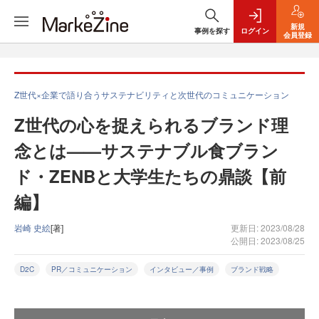
新規
事例を探す
ログイン
会員登録
Z世代×企業で語り合うサステナビリティと次世代のコミュニケーション
Z世代の心を捉えられるブランド理
念とは——サステナブル食ブラン
ド・ZENBと大学生たちの鼎談【前
編】
岩崎 史絵
[著]
更新日: 2023/08/28
公開日: 2023/08/25
D2C
PR／コミュニケーション
インタビュー／事例
ブランド戦略