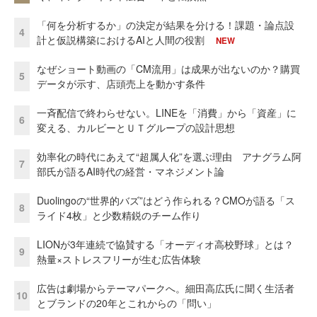
「何を分析するか」の決定が結果を分ける！課題・論点設
4
計と仮説構築におけるAIと人間の役割
NEW
なぜショート動画の「CM流用」は成果が出ないのか？購買
5
データが示す、店頭売上を動かす条件
一斉配信で終わらせない。LINEを「消費」から「資産」に
6
変える、カルビーとＵＴグループの設計思想
効率化の時代にあえて“超属人化”を選ぶ理由 アナグラム阿
7
部氏が語るAI時代の経営・マネジメント論
Duolingoの“世界的バズ”はどう作られる？CMOが語る「ス
8
ライド4枚」と少数精鋭のチーム作り
LIONが3年連続で協賛する「オーディオ高校野球」とは？
9
熱量×ストレスフリーが生む広告体験
広告は劇場からテーマパークへ。細田高広氏に聞く生活者
10
とブランドの20年とこれからの「問い」