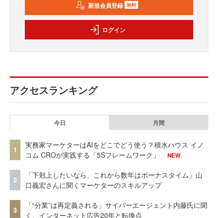
新規会員登録
無料
ログイン
アクセスランキング
今日
月間
実務家マーケターはAIをどこでどう使う？積水ハウス イノ
1
コム CROが実践する「5Sフレームワーク」
NEW
「下剋上したいなら、これから数年はボーナスタイム」山
2
口義宏さんに聞くマーケターのスキルアップ
「“分業”は再定義される」サイバーエージェント内藤氏に聞
3
く、インターネット広告20年と転換点