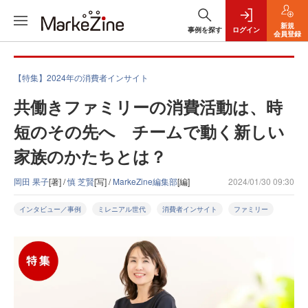
新規
事例を探す
ログイン
会員登録
【特集】2024年の消費者インサイト
共働きファミリーの消費活動は、時
短のその先へ チームで動く新しい
家族のかたちとは？
岡田 果子
[著] /
慎 芝賢
[写] /
MarkeZine編集部
[編]
2024/01/30 09:30
インタビュー／事例
ミレニアル世代
消費者インサイト
ファミリー