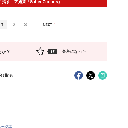
すコア施策「Sober Curious」
1
2
3
NEXT
たか？
参考になった
17
受け取る
ほかの記事