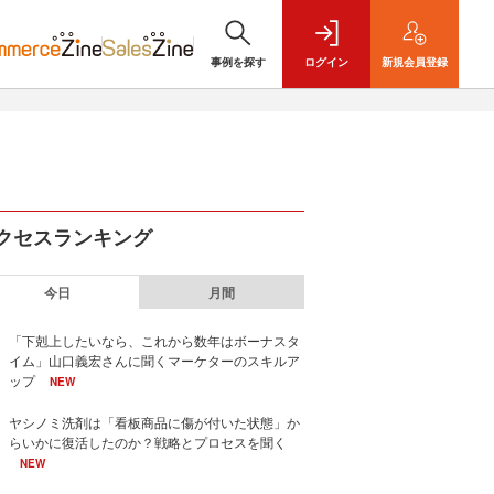
事例を探す
ログイン
新規
会員登録
クセスランキング
今日
月間
「下剋上したいなら、これから数年はボーナスタ
イム」山口義宏さんに聞くマーケターのスキルア
ップ
NEW
ヤシノミ洗剤は「看板商品に傷が付いた状態」か
らいかに復活したのか？戦略とプロセスを聞く
NEW