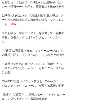
なぜショート動画の「CM流用」は成果が出ない
のか？購買データが示す、店頭売上を動かす条件
効率化の時代にあえて“超属人化”を選ぶ理由 ア
ナグラム阿部氏が語るAI時代の経営・マネジメン
ト論
NEW
プロも陥る「確証バイアス」を回避して「顧客の
本音」を引き出すには？インタビュー4つのコ
ツ
「“分業”は再定義される」サイバーエージェント
内藤氏に聞く、インターネット広告20年と転換点
一斉配信で終わらせない。LINEを「消費」から
「資産」に変える、カルビーとＵＴグループの設
計思想
ChatGPT広告パイロット参画も Criteoの「エー
ジェンティック・コマース」が変える広告の判断
“競技”から“産業”へ。新興スポーツ「ピックルボー
ル」の立ち上げに学ぶ市場形成戦略