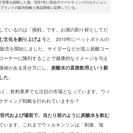
で営業を経験した後、2021年に現在のマーケティングのセクション
ンブランドの販売戦略と商品開発に従事している。
しているのは「挑戦」です。お酒の割り材としてだ
む文化を創り上げよう
と、2010年にペットボトルの
ト販売を開始しました。サイダーなどが並ぶ炭酸コー
コーナーに陳列することで健康的なイメージを与え
価値がある見せ方にし、
炭酸水の直接飲用という新
した
。
高く、飲料業界でも注目の市場となっています。ウィ
ケティング戦略を行われていますか？
ゆる世代および場面で、当たり前のように炭酸水を飲む
ています。これまでウィルキンソンは「刺激、強