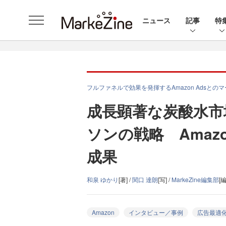
ニュース
記事
特
フルファネルで効果を発揮するAmazon Adsとの
成長顕著な炭酸水市
ソンの戦略 Amaz
成果
和泉 ゆかり
[著] /
関口 達朗
[写] /
MarkeZine編集部
[編
Amazon
インタビュー／事例
広告最適