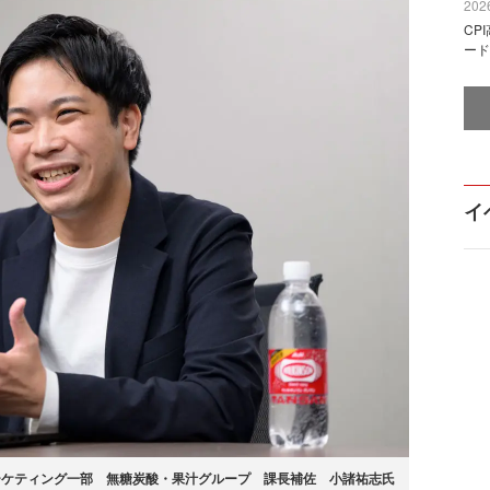
2026
CP
ード
イ
ーケティング一部 無糖炭酸・果汁グループ 課長補佐 小諸祐志氏