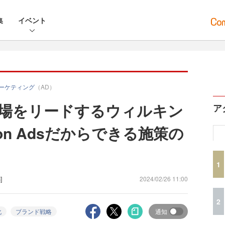
集
イベント
マーケティング
（AD）
場をリードするウィルキン
ア
on Adsだからできる施策の
1
]
2024/02/26 11:00
2
化
ブランド戦略
通知