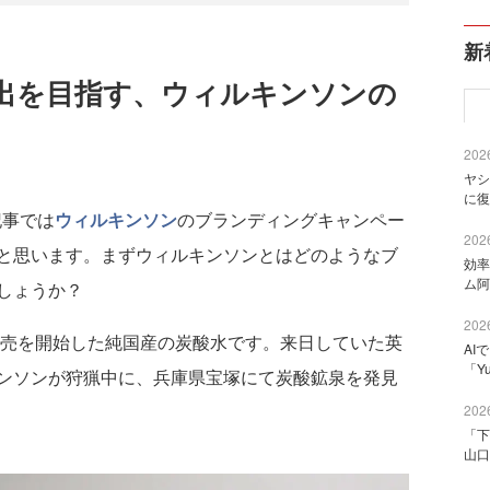
新
出を目指す、ウィルキンソンの
2026
ヤシ
に復
記事では
ウィルキンソン
のブランディングキャンペー
2026
と思います。まずウィルキンソンとはどのようなブ
効率
ム阿
しょうか？
2026
に販売を開始した純国産の炭酸水です。来日していた英
AI
「Y
ンソンが狩猟中に、兵庫県宝塚にて炭酸鉱泉を発見
2026
「下
山口