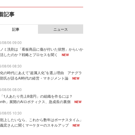
着記事
記事
ニュース
/08/06 09:00
ノミ洗剤は「看板商品に傷が付いた状態」からいか
活したのか？戦略とプロセスを聞く
NEW
/08/06 08:30
化の時代にあえて“超属人化”を選ぶ理由 アナグラ
部氏が語るAI時代の経営・マネジメント論
NEW
/08/06 08:00
で「1人あたり売上8億円」の組織を作るには？
unth」展開のAiロボティクス、急成長の裏側
NEW
/08/05 10:30
剋上したいなら、これから数年はボーナスタイム」
義宏さんに聞くマーケターのスキルアップ
NEW