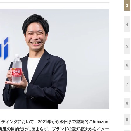
3
4
5
6
7
8
9
ィングにおいて、2021年から今日まで継続的にAmazon
、購買促進の目的だけに留まらず、ブランドの認知拡大からイメー