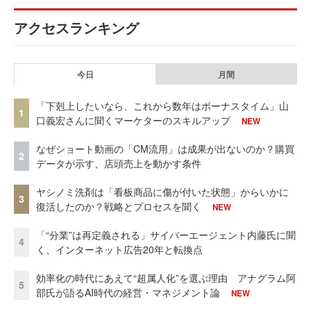
アクセスランキング
今日
月間
「下剋上したいなら、これから数年はボーナスタイム」山
1
口義宏さんに聞くマーケターのスキルアップ
NEW
なぜショート動画の「CM流用」は成果が出ないのか？購買
2
データが示す、店頭売上を動かす条件
ヤシノミ洗剤は「看板商品に傷が付いた状態」からいかに
3
復活したのか？戦略とプロセスを聞く
NEW
「“分業”は再定義される」サイバーエージェント内藤氏に聞
4
く、インターネット広告20年と転換点
効率化の時代にあえて“超属人化”を選ぶ理由 アナグラム阿
5
部氏が語るAI時代の経営・マネジメント論
NEW