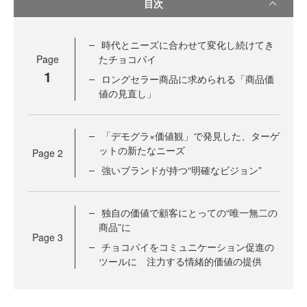
目次
時代とニーズに合わせて変化し続けてき
Page
たチョコパイ
1
ロングセラー商品に求められる「商品価
値の見直し」
「デモグラ×価値観」で発見した、ターゲ
ットの新たなニーズ
Page
2
強いブランドが持つ“明確なビジョン”
独自の価値で顧客にとっての“唯一無二の
商品”に
Page
3
チョコパイをコミュニケーション促進の
ツールに 注力する情緒的価値の提供