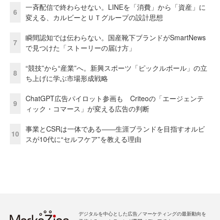
一斉配信で終わらせない。LINEを「消費」から「資産」に
6
変える、カルビーとＵＴグループの設計思想
瞬間認知では伝わらない。国産靴下ブランドがSmartNews
7
で見つけた「ストーリーの届け方」
“競技”から“産業”へ。新興スポーツ「ピックルボール」の立
8
ち上げに学ぶ市場形成戦略
ChatGPT広告パイロット参画も Criteoの「エージェンテ
9
ィック・コマース」が変える広告の判断
事業とCSRは一体である――生涯ブランドを目指すオルビ
10
スが10代に“セルフケア”を教える理由
デジタルを中心とした広告／マーケティングの最新動向を