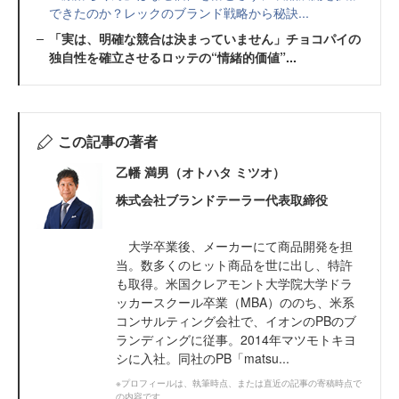
できたのか？レックのブランド戦略から秘訣...
「実は、明確な競合は決まっていません」チョコパイの
独自性を確立させるロッテの“情緒的価値”...
この記事の著者
乙幡 満男（オトハタ ミツオ）
株式会社ブランドテーラー代表取締役
大学卒業後、メーカーにて商品開発を担
当。数多くのヒット商品を世に出し、特許
も取得。米国クレアモント大学院大学ドラ
ッカースクール卒業（MBA）ののち、米系
コンサルティング会社で、イオンのPBのブ
ランディングに従事。2014年マツモトキヨ
シに入社。同社のPB「matsu...
※プロフィールは、執筆時点、または直近の記事の寄稿時点で
の内容です