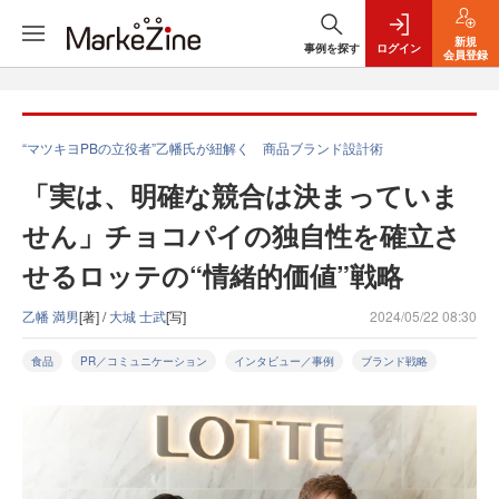
新規
事例を探す
ログイン
会員登録
“マツキヨPBの立役者”乙幡氏が紐解く 商品ブランド設計術
「実は、明確な競合は決まっていま
せん」チョコパイの独自性を確立さ
せるロッテの“情緒的価値”戦略
乙幡 満男
[著] /
大城 士武
[写]
2024/05/22 08:30
食品
PR／コミュニケーション
インタビュー／事例
ブランド戦略