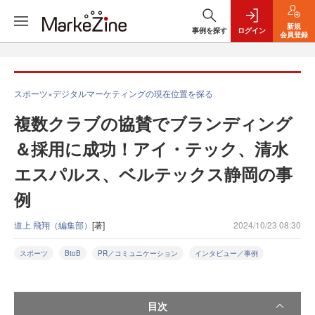
新規
事例を探す
ログイン
会員登録
スポーツ×デジタルマーケティングの現在位置を探る
複数クラブの協賛でブランディング
＆採用に成功！アイ・テック、清水
エスパルス、ベルテックス静岡の事
例
道上 飛翔（編集部）
[著]
2024/10/23 08:30
スポーツ
BtoB
PR／コミュニケーション
インタビュー／事例
目次