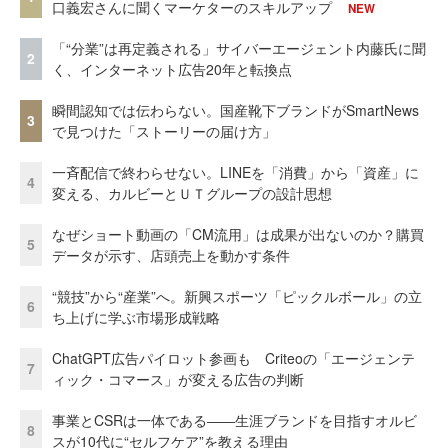
口義宏さんに聞くマーケターのスキルアップ
NEW
「“分業”は再定義される」サイバーエージェント内藤氏に聞
2
く、インターネット広告20年と転換点
瞬間認知では伝わらない。国産靴下ブランドがSmartNews
3
で見つけた「ストーリーの届け方」
一斉配信で終わらせない。LINEを「消費」から「資産」に
4
変える、カルビーとＵＴグループの設計思想
なぜショート動画の「CM流用」は成果が出ないのか？購買
5
データが示す、店頭売上を動かす条件
“競技”から“産業”へ。新興スポーツ「ピックルボール」の立
6
ち上げに学ぶ市場形成戦略
ChatGPT広告パイロット参画も Criteoの「エージェンテ
7
ィック・コマース」が変える広告の判断
事業とCSRは一体である――生涯ブランドを目指すオルビ
8
スが10代に“セルフケア”を教える理由