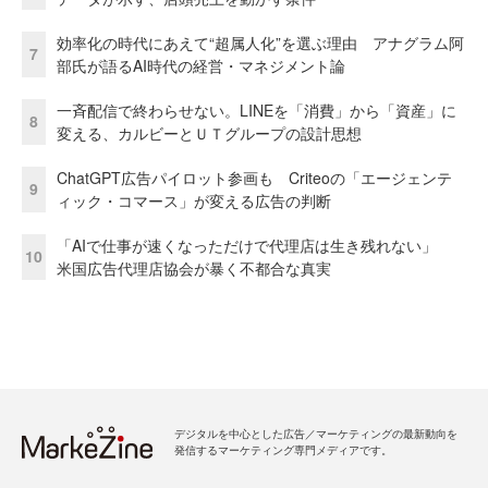
効率化の時代にあえて“超属人化”を選ぶ理由 アナグラム阿
7
部氏が語るAI時代の経営・マネジメント論
一斉配信で終わらせない。LINEを「消費」から「資産」に
8
変える、カルビーとＵＴグループの設計思想
ChatGPT広告パイロット参画も Criteoの「エージェンテ
9
ィック・コマース」が変える広告の判断
「AIで仕事が速くなっただけで代理店は生き残れない」
10
米国広告代理店協会が暴く不都合な真実
デジタルを中心とした広告／マーケティングの最新動向を
発信するマーケティング専門メディアです。