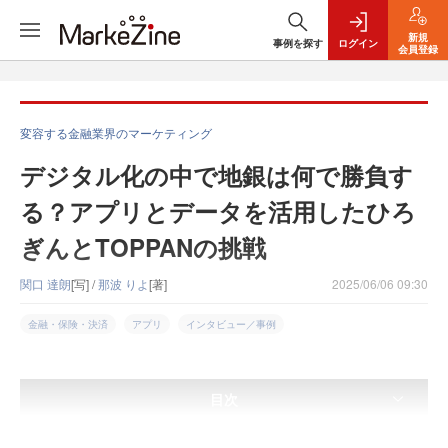
新規
事例を探す
ログイン
会員登録
変容する金融業界のマーケティング
デジタル化の中で地銀は何で勝負す
る？アプリとデータを活用したひろ
ぎんとTOPPANの挑戦
関口 達朗
[写] /
那波 りよ
[著]
2025/06/06 09:30
金融・保険・決済
アプリ
インタビュー／事例
目次