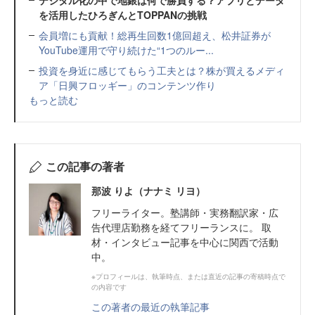
デジタル化の中で地銀は何で勝負する？アプリとデータ
を活用したひろぎんとTOPPANの挑戦
会員増にも貢献！総再生回数1億回超え、松井証券が
YouTube運用で守り続けた“1つのルー...
投資を身近に感じてもらう工夫とは？株が買えるメディ
ア「日興フロッギー」のコンテンツ作り
もっと読む
この記事の著者
那波 りよ（ナナミ リヨ）
フリーライター。塾講師・実務翻訳家・広
告代理店勤務を経てフリーランスに。 取
材・インタビュー記事を中心に関西で活動
中。
※プロフィールは、執筆時点、または直近の記事の寄稿時点で
の内容です
この著者の最近の執筆記事