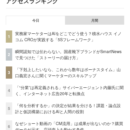
アクセスランキング
今日
月間
実務家マーケターはAIをどこでどう使う？積水ハウス イノ
1
コム CROが実践する「5Sフレームワーク」
瞬間認知では伝わらない。国産靴下ブランドがSmartNews
2
で見つけた「ストーリーの届け方」
「下剋上したいなら、これから数年はボーナスタイム」山
3
口義宏さんに聞くマーケターのスキルアップ
「“分業”は再定義される」サイバーエージェント内藤氏に聞
4
く、インターネット広告20年と転換点
「何を分析するか」の決定が結果を分ける！課題・論点設
5
計と仮説構築におけるAIと人間の役割
なぜショート動画の「CM流用」は成果が出ないのか？購買
6
データが示す、店頭売上を動かす条件