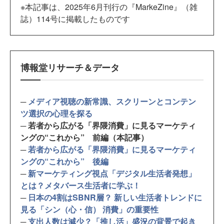
※本記事は、2025年6月刊行の『MarkeZine』（雑
誌）114号に掲載したものです
博報堂リサーチ＆データ
─
メディア視聴の新常識、スクリーンとコンテン
ツ選択の心理を探る
─ 若者から広がる「界隈消費」に見るマーケティ
ングの“これから” 前編（本記事）
─
若者から広がる「界隈消費」に見るマーケティ
ングの“これから” 後編
─
新マーケティング視点「デジタル生活者発想」
とは？メタバース生活者に学ぶ！
─
日本の4割はSBNR層？ 新しい生活者トレンドに
見る「シン（心・信） 消費」の重要性
─
支出人数は減少？「推し活」盛況の背景で起き