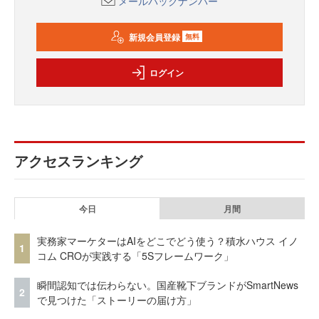
メールバックナンバー
新規会員登録
無料
ログイン
アクセスランキング
今日
月間
実務家マーケターはAIをどこでどう使う？積水ハウス イノ
1
コム CROが実践する「5Sフレームワーク」
瞬間認知では伝わらない。国産靴下ブランドがSmartNews
2
で見つけた「ストーリーの届け方」