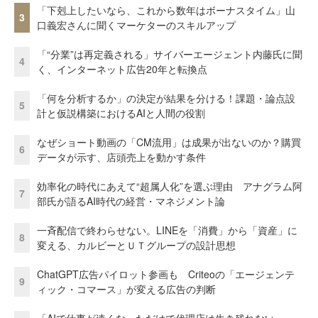
「下剋上したいなら、これから数年はボーナスタイム」山
3
口義宏さんに聞くマーケターのスキルアップ
「“分業”は再定義される」サイバーエージェント内藤氏に聞
4
く、インターネット広告20年と転換点
「何を分析するか」の決定が結果を分ける！課題・論点設
5
計と仮説構築におけるAIと人間の役割
なぜショート動画の「CM流用」は成果が出ないのか？購買
6
データが示す、店頭売上を動かす条件
効率化の時代にあえて“超属人化”を選ぶ理由 アナグラム阿
7
部氏が語るAI時代の経営・マネジメント論
一斉配信で終わらせない。LINEを「消費」から「資産」に
8
変える、カルビーとＵＴグループの設計思想
ChatGPT広告パイロット参画も Criteoの「エージェンテ
9
ィック・コマース」が変える広告の判断
「AIで仕事が速くなっただけで代理店は生き残れない」