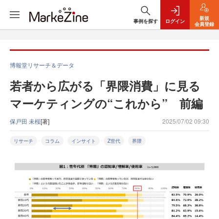
新規
事例を探す
ログイン
会員登録
博報堂リサーチ＆データ
若者から広がる「界隈消費」に見る
マーケティングの“これから” 前編
保戸田 未桜
[著]
2025/07/02 09:30
リサーチ
コラム
インサイト
Z世代
界隈