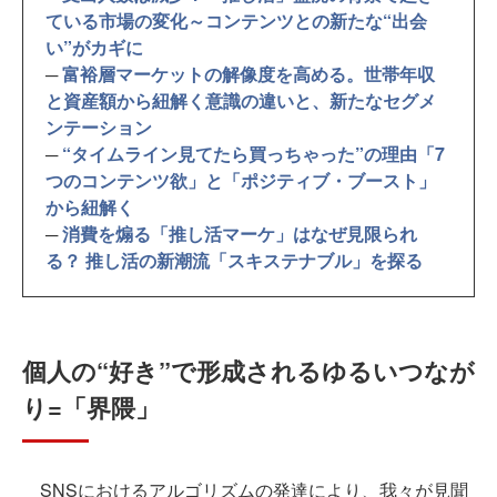
ている市場の変化～コンテンツとの新たな“出会
い”がカギに
─
富裕層マーケットの解像度を高める。世帯年収
と資産額から紐解く意識の違いと、新たなセグメ
ンテーション
─
“タイムライン見てたら買っちゃった”の理由「7
つのコンテンツ欲」と「ポジティブ・ブースト」
から紐解く
─
消費を煽る「推し活マーケ」はなぜ見限られ
る？ 推し活の新潮流「スキステナブル」を探る
個人の“好き”で形成されるゆるいつなが
り=「界隈」
SNSにおけるアルゴリズムの発達により、我々が見聞