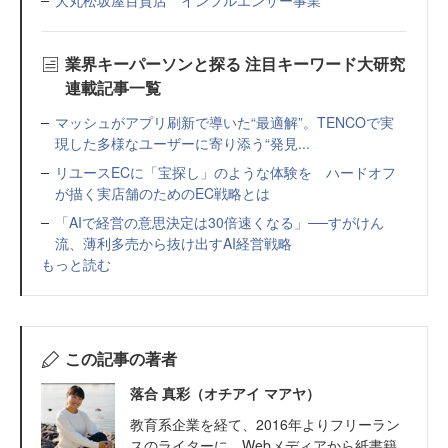
大丸松坂屋百貨店 インフルエンサー事業
業界キーパーソンと探る 注目キーワード大研究
連載記事一覧
マッシュがアプリ刷新で導いた“最適解”。TENCOで実
現した多様なユーザーに寄り添う“発見...
リユースECに「宝探し」のような体験を ハードオフ
が描く実店舗のためのEC戦略とは
「AIで経営の意思決定は30倍速くなる」──すがけん
流、薄利多売から抜け出すAI経営戦略
もっと読む
この記事の著者
落合 真彩（オチアイ マアヤ）
教育系企業を経て、2016年よりフリーラン
スのライターに。Webメディアから紙書籍