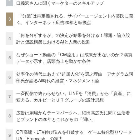
口義宏さんに聞くマーケターのスキルアップ
「“分業”は再定義される」サイバーエージェント内藤氏に聞
3
く、インターネット広告20年と転換点
「何を分析するか」の決定が結果を分ける！課題・論点設
4
計と仮説構築におけるAIと人間の役割
なぜショート動画の「CM流用」は成果が出ないのか？購買
5
データが示す、店頭売上を動かす条件
効率化の時代にあえて“超属人化”を選ぶ理由 アナグラム阿
6
部氏が語るAI時代の経営・マネジメント論
一斉配信で終わらせない。LINEを「消費」から「資産」に
7
変える、カルビーとＵＴグループの設計思想
広告は劇場からテーマパークへ。細田高広氏に聞く生活者
8
とブランドの20年とこれからの「問い」
CPI高騰・LTV伸び悩みを打破する ゲーム特化型リワード
9
UA「Freecash」の実力