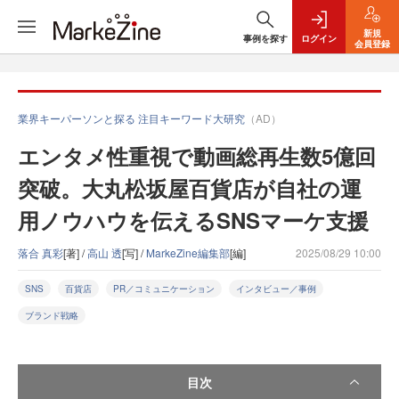
新規
事例を探す
ログイン
会員登録
業界キーパーソンと探る 注目キーワード大研究
（AD）
エンタメ性重視で動画総再生数5億回
突破。大丸松坂屋百貨店が自社の運
用ノウハウを伝えるSNSマーケ支援
落合 真彩
[著] /
高山 透
[写] /
MarkeZine編集部
[編]
2025/08/29 10:00
SNS
百貨店
PR／コミュニケーション
インタビュー／事例
ブランド戦略
目次