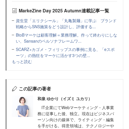
MarkeZine Day 2025 Autumn連載記事一覧
資生堂「エリクシール」「丸亀製麺」に学ぶ ブランド
戦略からSNS施策をどう設計し、評価する...
BtoBマーケは顧客理解＝業務理解。作って終わりにしな
い、Sansanのペルソナフレームワ...
SCARZ×カゴメ・フィリップスの事例に見る、「eスポ
ーツ」の熱狂をマーケに活かす3つの壁...
もっと読む
この記事の著者
和泉 ゆかり（イズミ ユカリ）
IT企業にてWebマーケティング・人事業
務に従事した後、独立。現在はビジネスパ
ーソン向けの媒体で、ライティング・編集
を手がける。得意領域は、テクノロジーや