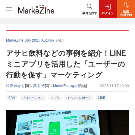
新規
事例を探す
ログイン
会員登録
MarkeZine Day 2025 Autumn
（AD）
アサヒ飲料などの事例を紹介！LINE
ミニアプリを活用した「ユーザーの
行動を促す」マーケティング
和泉 ゆかり
[著] /
高山 透
[写] /
MarkeZine編集部
[編]
2025/11/17 10:00
CRM
プロモーション
アプリ
イベントレポート
LINE