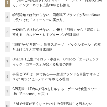
3
く、インターネット広告20年と転換点
瞬間認知では伝わらない。国産靴下ブランドがSmartNews
4
で見つけた「ストーリーの届け方」
一斉配信で終わらせない。LINEを「消費」から「資産」に
5
変える、カルビーとＵＴグループの設計思想
“競技”から“産業”へ。新興スポーツ「ピックルボール」の立
6
ち上げに学ぶ市場形成戦略
ChatGPT広告パイロット参画も Criteoの「エージェンテ
7
ィック・コマース」が変える広告の判断
事業とCSRは一体である――生涯ブランドを目指すオルビ
8
スが10代に“セルフケア”を教える理由
CPI高騰・LTV伸び悩みを打破する ゲーム特化型リワード
9
UA「Freecash」の実力
「AIで仕事が速くなっただけで代理店は生き残れない」
10