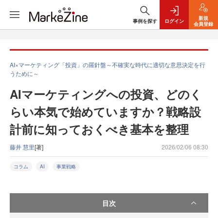
新規
事例を探す
ログイン
会員登録
AI×マーケティング「投資」の羅針盤～不確実な時代に適切な意思決定を行
うために～
AIマーケティングへの投資、どのく
らい本気で始めていますか？戦略設
計前に知っておくべき基本を整理
藤井 慧里
[著]
2026/02/06 08:30
コラム
AI
事業戦略
目次