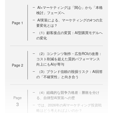
AI×マーケティングは「関心」から「本格
検討」フェーズへ
AI実装による、マーケティングの4つの主
Page
1
要変化とは？
（1）顧客接点の変質：AI型購買モデルへ
の変化
（2）コンテンツ制作・広告ROIの改善：
コスト削減を超えた質的パフォーマンス
向上にもAIが寄与
Page
2
（3）ブランド信頼の毀損リスク：AI回答
の「不確実性」と向き合う
（4）組織的な競争力格差：勝敗を分け
Page
る、自律型AI実装への壁
3
では、2026年のAIマーケティング投資戦
略はどう考えればよいのか？