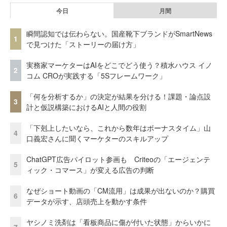
今日
月間
瞬間認知では伝わらない。国産靴下ブランドがSmartNews
1
で見つけた「ストーリーの届け方」
実務家マーケターはAIをどこでどう使う？積水ハウス イノ
2
コム CROが実践する「5Sフレームワーク」
「何を分析するか」の決定が結果を分ける！課題・論点設
3
計と仮説構築におけるAIと人間の役割
「下剋上したいなら、これから数年はボーナスタイム」山
4
口義宏さんに聞くマーケターのスキルアップ
ChatGPT広告パイロット参画も Criteoの「エージェンテ
5
ィック・コマース」が変える広告の判断
なぜショート動画の「CM流用」は成果が出ないのか？購買
6
データが示す、店頭売上を動かす条件
ヤシノミ洗剤は「看板商品に傷が付いた状態」からいかに