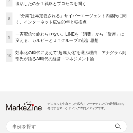
7
復活したのか？戦略とプロセスを聞く
「“分業”は再定義される」サイバーエージェント内藤氏に聞
8
く、インターネット広告20年と転換点
一斉配信で終わらせない。LINEを「消費」から「資産」に
9
変える、カルビーとＵＴグループの設計思想
効率化の時代にあえて“超属人化”を選ぶ理由 アナグラム阿
10
部氏が語るAI時代の経営・マネジメント論
デジタルを中心とした広告／マーケティングの最新動向を
発信するマーケティング専門メディアです。