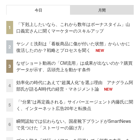
今日
月間
「下剋上したいなら、これから数年はボーナスタイム」山
1
口義宏さんに聞くマーケターのスキルアップ
ヤシノミ洗剤は「看板商品に傷が付いた状態」からいかに
2
復活したのか？戦略とプロセスを聞く
NEW
なぜショート動画の「CM流用」は成果が出ないのか？購買
3
データが示す、店頭売上を動かす条件
効率化の時代にあえて“超属人化”を選ぶ理由 アナグラム阿
4
部氏が語るAI時代の経営・マネジメント論
NEW
「“分業”は再定義される」サイバーエージェント内藤氏に聞
5
く、インターネット広告20年と転換点
瞬間認知では伝わらない。国産靴下ブランドがSmartNews
6
で見つけた「ストーリーの届け方」