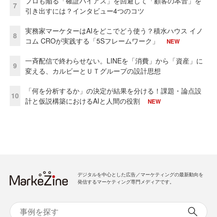
プロも陥る「確証バイアス」を回避して「顧客の本音」を
7
引き出すには？インタビュー4つのコツ
実務家マーケターはAIをどこでどう使う？積水ハウス イノ
8
コム CROが実践する「5Sフレームワーク」
NEW
一斉配信で終わらせない。LINEを「消費」から「資産」に
9
変える、カルビーとＵＴグループの設計思想
「何を分析するか」の決定が結果を分ける！課題・論点設
10
計と仮説構築におけるAIと人間の役割
NEW
デジタルを中心とした広告／マーケティングの最新動向を
発信するマーケティング専門メディアです。