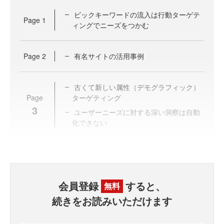
ビックキーワードの流入は行動ターゲテ
Page
1
ィングでニーズをつかむ
Page
2
有名サイトの活用事例
古くて新しい属性（デモグラフィック）
Page
ターゲティング
3
ユーザーニーズに対する深い洞察は自動
化できない
会員登録
すると、
無料
続きをお読みいただけます