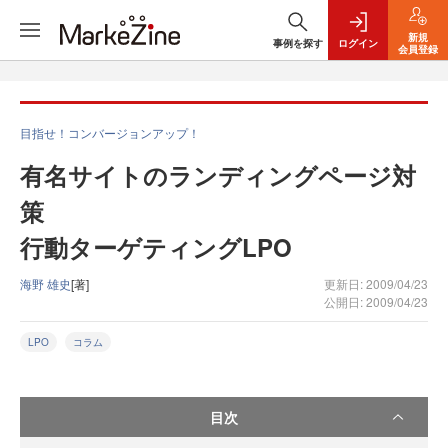
新規
事例を探す
ログイン
会員登録
目指せ！コンバージョンアップ！
有名サイトのランディングページ対
策
行動ターゲティングLPO
海野 雄史
[著]
更新日: 2009/04/23
公開日: 2009/04/23
LPO
コラム
目次