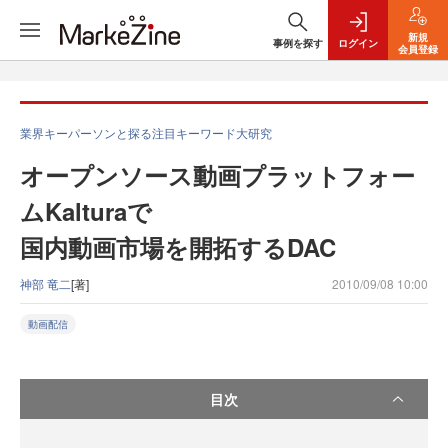
新規
事例を探す
ログイン
会員登録
業界キーパーソンと探る注目キーワード大研究
オープンソース動画プラットフォー
ムKalturaで
国内動画市場を開拓するDAC
神部 竜二
[著]
2010/09/08 10:00
動画配信
目次