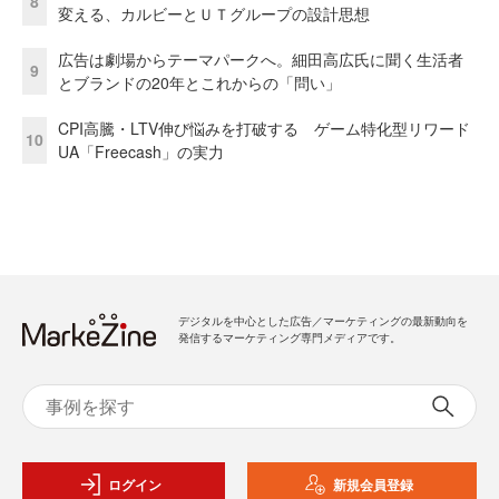
8
変える、カルビーとＵＴグループの設計思想
広告は劇場からテーマパークへ。細田高広氏に聞く生活者
9
とブランドの20年とこれからの「問い」
CPI高騰・LTV伸び悩みを打破する ゲーム特化型リワード
10
UA「Freecash」の実力
デジタルを中心とした広告／マーケティングの最新動向を
発信するマーケティング専門メディアです。
ログイン
新規会員登録