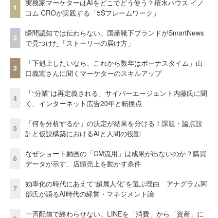
実務家マーケターはAIをどこでどう使う？積水ハウス イノ
1
コム CROが実践する「5Sフレームワーク」
瞬間認知では伝わらない。国産靴下ブランドがSmartNews
2
で見つけた「ストーリーの届け方」
「下剋上したいなら、これから数年はボーナスタイム」山
3
口義宏さんに聞くマーケターのスキルアップ
「“分業”は再定義される」サイバーエージェント内藤氏に聞
4
く、インターネット広告20年と転換点
「何を分析するか」の決定が結果を分ける！課題・論点設
5
計と仮説構築におけるAIと人間の役割
なぜショート動画の「CM流用」は成果が出ないのか？購買
6
データが示す、店頭売上を動かす条件
効率化の時代にあえて“超属人化”を選ぶ理由 アナグラム阿
7
部氏が語るAI時代の経営・マネジメント論
一斉配信で終わらせない。LINEを「消費」から「資産」に