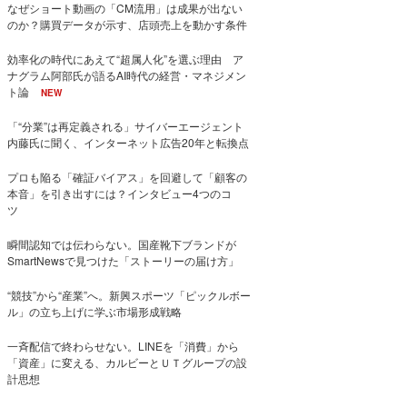
なぜショート動画の「CM流用」は成果が出ない
のか？購買データが示す、店頭売上を動かす条件
効率化の時代にあえて“超属人化”を選ぶ理由 ア
ナグラム阿部氏が語るAI時代の経営・マネジメン
ト論
NEW
「“分業”は再定義される」サイバーエージェント
内藤氏に聞く、インターネット広告20年と転換点
プロも陥る「確証バイアス」を回避して「顧客の
本音」を引き出すには？インタビュー4つのコ
ツ
瞬間認知では伝わらない。国産靴下ブランドが
SmartNewsで見つけた「ストーリーの届け方」
“競技”から“産業”へ。新興スポーツ「ピックルボー
ル」の立ち上げに学ぶ市場形成戦略
一斉配信で終わらせない。LINEを「消費」から
「資産」に変える、カルビーとＵＴグループの設
計思想