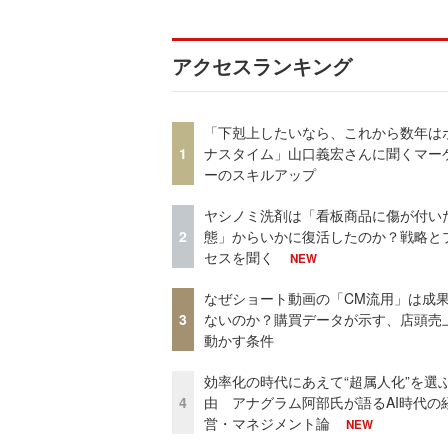
アクセスランキング
「下剋上したいなら、これから数年は
1
ナスタイム」山口義宏さんに聞くマー
ーのスキルアップ
ヤシノミ洗剤は「看板商品に傷が付い
2
態」からいかに復活したのか？戦略と
セスを聞く
NEW
なぜショート動画の「CM流用」は成
3
ないのか？購買データが示す、店頭売
動かす条件
効率化の時代にあえて“超属人化”を選
4
由 アナグラム阿部氏が語るAI時代の
営・マネジメント論
NEW