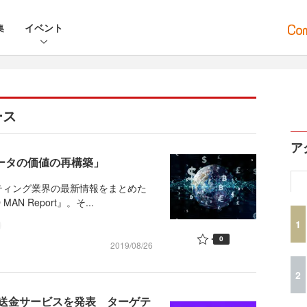
集
イベント
ース
ア
データの価値の再構築」
ィング業界の最新情報をまとめた
N Report』。そ...
1
0
2019/08/26
2
想通貨送金サービスを発表 ターゲテ