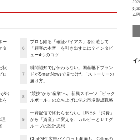
2026
効率
ム阿
ボー
プロも陥る「確証バイアス」を回避して
ケタ
6
「顧客の本音」を引き出すには？インタビ
ュー4つのコツ
イ
た状
瞬間認知では伝わらない。国産靴下ブラン
プロ
7
ドがSmartNewsで見つけた「ストーリーの
届け方」
果が出
“競技”から“産業”へ。新興スポーツ「ピック
8
上を
ルボール」の立ち上げに学ぶ市場形成戦略
一斉配信で終わらせない。LINEを「消費」
ぶ理
9
から「資産」に変える、カルビーとＵＴグ
経
ループの設計思想
ChatGPT広告パイロット参画も Criteoの