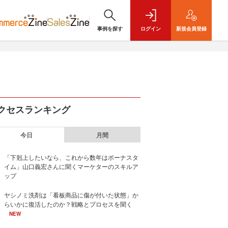
事例を探す
ログイン
新規
会員登録
クセスランキング
今日
月間
「下剋上したいなら、これから数年はボーナスタ
イム」山口義宏さんに聞くマーケターのスキルア
ップ
ヤシノミ洗剤は「看板商品に傷が付いた状態」か
らいかに復活したのか？戦略とプロセスを聞く
NEW