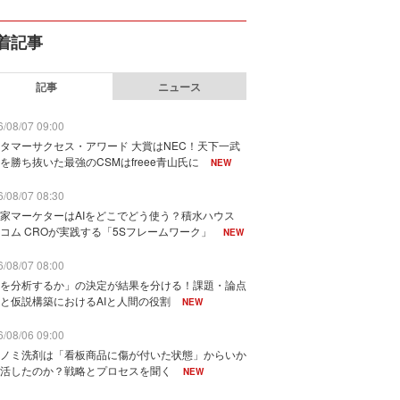
着記事
記事
ニュース
/08/07 09:00
タマーサクセス・アワード 大賞はNEC！天下一武
を勝ち抜いた最強のCSMはfreee青山氏に
NEW
/08/07 08:30
家マーケターはAIをどこでどう使う？積水ハウス
コム CROが実践する「5Sフレームワーク」
NEW
/08/07 08:00
を分析するか」の決定が結果を分ける！課題・論点
と仮説構築におけるAIと人間の役割
NEW
/08/06 09:00
ノミ洗剤は「看板商品に傷が付いた状態」からいか
活したのか？戦略とプロセスを聞く
NEW