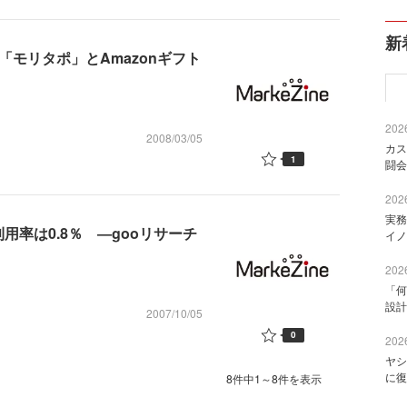
新
「モリタポ」とAmazonギフト
2026
2008/03/05
カス
1
闘会
2026
実務
率は0.8％ ―gooリサーチ
イノ
2026
「何
設計
2007/10/05
0
2026
ヤシ
に復
8件中1～8件を表示