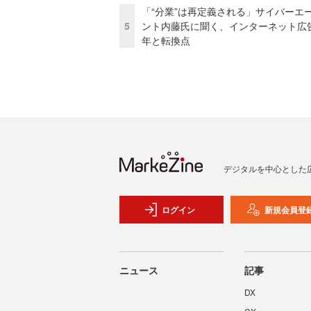
「“分業”は再定義される」サイバーエ
5
ント内藤氏に聞く、インターネット広告
年と転換点
デジタルを中心とした
ログイン
新規会員登
ニュース
記事
DX