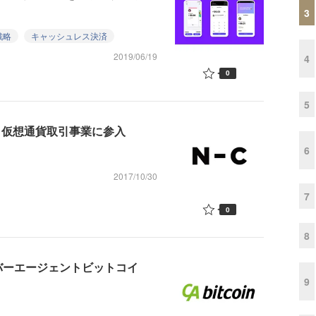
3
戦略
キャッシュレス決済
2019/06/19
4
0
5
、仮想通貨取引事業に参入
6
2017/10/30
7
0
8
バーエージェントビットコイ
9