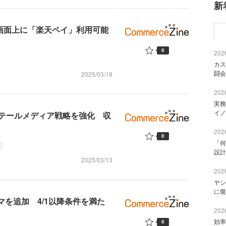
新
果画面上に「楽天ペイ」利用可能
0
2026
カス
闘会
2025/03/18
2026
実務
イノ
しリテールメディア戦略を強化 収
2026
0
「何
設計
2025/03/13
2026
ヤシ
に復
マを追加 4/1以降条件を満た
2026
効率
0