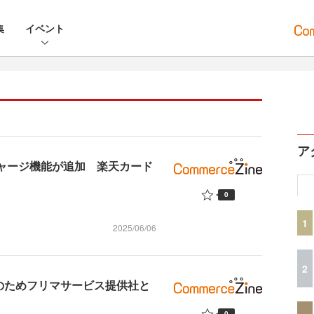
集
イベント
ア
チャージ機能が追加 楽天カード
0
1
2025/06/06
2
転売防止のためフリマサービス提供社と
0