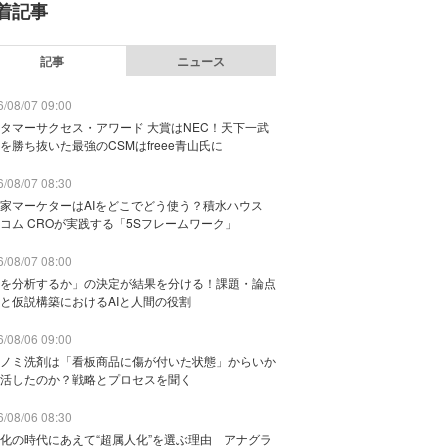
着記事
記事
ニュース
/08/07 09:00
タマーサクセス・アワード 大賞はNEC！天下一武
を勝ち抜いた最強のCSMはfreee青山氏に
/08/07 08:30
家マーケターはAIをどこでどう使う？積水ハウス
コム CROが実践する「5Sフレームワーク」
/08/07 08:00
を分析するか」の決定が結果を分ける！課題・論点
と仮説構築におけるAIと人間の役割
/08/06 09:00
ノミ洗剤は「看板商品に傷が付いた状態」からいか
活したのか？戦略とプロセスを聞く
/08/06 08:30
化の時代にあえて“超属人化”を選ぶ理由 アナグラ