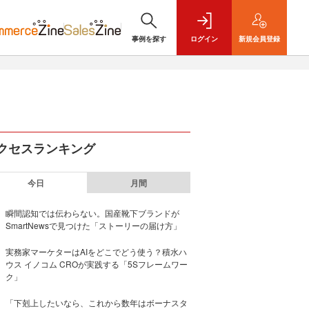
事例を探す
ログイン
新規
会員登録
クセスランキング
今日
月間
瞬間認知では伝わらない。国産靴下ブランドが
SmartNewsで見つけた「ストーリーの届け方」
実務家マーケターはAIをどこでどう使う？積水ハ
ウス イノコム CROが実践する「5Sフレームワー
ク」
「下剋上したいなら、これから数年はボーナスタ