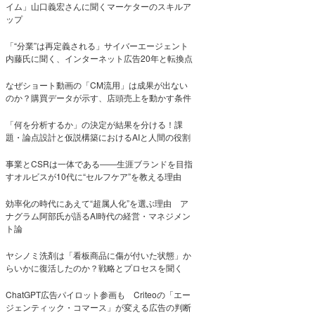
イム」山口義宏さんに聞くマーケターのスキルア
ップ
「“分業”は再定義される」サイバーエージェント
内藤氏に聞く、インターネット広告20年と転換点
なぜショート動画の「CM流用」は成果が出ない
のか？購買データが示す、店頭売上を動かす条件
「何を分析するか」の決定が結果を分ける！課
題・論点設計と仮説構築におけるAIと人間の役割
事業とCSRは一体である――生涯ブランドを目指
すオルビスが10代に“セルフケア”を教える理由
効率化の時代にあえて“超属人化”を選ぶ理由 ア
ナグラム阿部氏が語るAI時代の経営・マネジメン
ト論
ヤシノミ洗剤は「看板商品に傷が付いた状態」か
らいかに復活したのか？戦略とプロセスを聞く
ChatGPT広告パイロット参画も Criteoの「エー
ジェンティック・コマース」が変える広告の判断