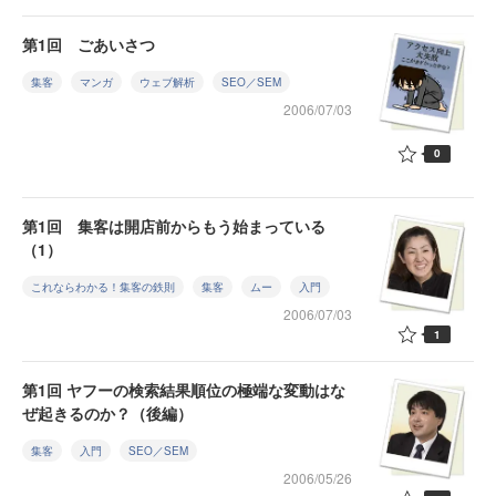
第1回 ごあいさつ
集客
マンガ
ウェブ解析
SEO／SEM
2006/07/03
0
第1回 集客は開店前からもう始まっている
（1）
これならわかる！集客の鉄則
集客
ムー
入門
2006/07/03
1
第1回 ヤフーの検索結果順位の極端な変動はな
ぜ起きるのか？（後編）
集客
入門
SEO／SEM
2006/05/26