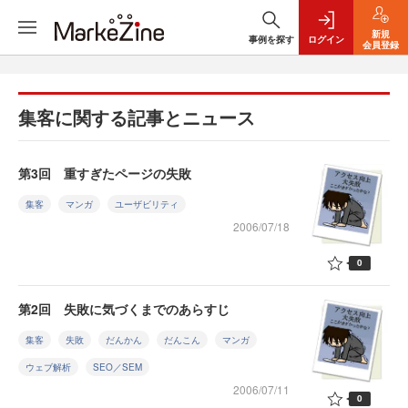
新規
事例を探す
ログイン
会員登録
集客に関する記事とニュース
第3回 重すぎたページの失敗
集客
マンガ
ユーザビリティ
2006/07/18
0
第2回 失敗に気づくまでのあらすじ
集客
失敗
だんかん
だんこん
マンガ
ウェブ解析
SEO／SEM
2006/07/11
0