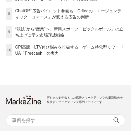
ChatGPT広告パイロット参画も Criteoの「エージェンテ
8
ィック・コマース」が変える広告の判断
“競技”から“産業”へ。新興スポーツ「ピックルボール」の立
9
ち上げに学ぶ市場形成戦略
CPI高騰・LTV伸び悩みを打破する ゲーム特化型リワード
10
UA「Freecash」の実力
デジタルを中心とした広告／マーケティングの最新動向を
発信するマーケティング専門メディアです。