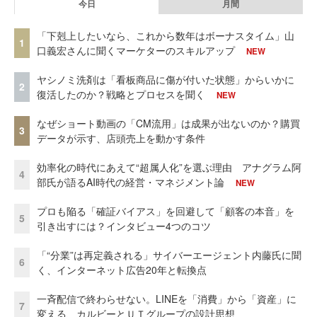
今日
月間
「下剋上したいなら、これから数年はボーナスタイム」山
1
口義宏さんに聞くマーケターのスキルアップ
NEW
ヤシノミ洗剤は「看板商品に傷が付いた状態」からいかに
2
復活したのか？戦略とプロセスを聞く
NEW
なぜショート動画の「CM流用」は成果が出ないのか？購買
3
データが示す、店頭売上を動かす条件
効率化の時代にあえて“超属人化”を選ぶ理由 アナグラム阿
4
部氏が語るAI時代の経営・マネジメント論
NEW
プロも陥る「確証バイアス」を回避して「顧客の本音」を
5
引き出すには？インタビュー4つのコツ
「“分業”は再定義される」サイバーエージェント内藤氏に聞
6
く、インターネット広告20年と転換点
一斉配信で終わらせない。LINEを「消費」から「資産」に
7
変える、カルビーとＵＴグループの設計思想