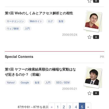
0
第1回 Webのしくみとアクセス解析との相性
サーチエンジン
Webサイト
ログ
集客
ウェブ解析
入門
2006/05/24
0
Special Contents
PR
第1回 ヤフーの検索結果順位の極端な変動はな
ぜ起きるのか？（前編）
Yahoo!
Google
集客
入門
SEO／SEM
2006/05/21
0
«
1
2
3
4
5
»
87件中81～87件を表示