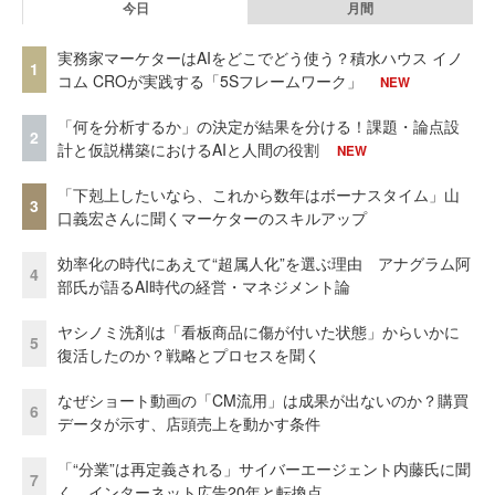
今日
月間
実務家マーケターはAIをどこでどう使う？積水ハウス イノ
1
コム CROが実践する「5Sフレームワーク」
NEW
「何を分析するか」の決定が結果を分ける！課題・論点設
2
計と仮説構築におけるAIと人間の役割
NEW
「下剋上したいなら、これから数年はボーナスタイム」山
3
口義宏さんに聞くマーケターのスキルアップ
効率化の時代にあえて“超属人化”を選ぶ理由 アナグラム阿
4
部氏が語るAI時代の経営・マネジメント論
ヤシノミ洗剤は「看板商品に傷が付いた状態」からいかに
5
復活したのか？戦略とプロセスを聞く
なぜショート動画の「CM流用」は成果が出ないのか？購買
6
データが示す、店頭売上を動かす条件
「“分業”は再定義される」サイバーエージェント内藤氏に聞
7
く、インターネット広告20年と転換点