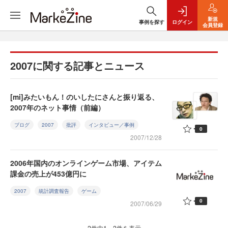
新規
事例を探す
ログイン
会員登録
2007に関する記事とニュース
[mi]みたいもん！のいしたにさんと振り返る、
2007年のネット事情（前編）
ブログ
2007
批評
インタビュー／事例
0
2007/12/28
2006年国内のオンラインゲーム市場、アイテム
課金の売上が453億円に
2007
統計調査報告
ゲーム
0
2007/06/29
2件中1～2件を表示