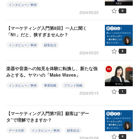
インタビュー／事例
0
2024/05/22
【マーケティング入門第8回】一人に聞く
「N1」だと、狭すぎませんか？
インタビュー／事例
顧客起点
5
2024/05/20
楽器や音楽への知見を体験に転換し、新たな強
みとする。ヤマハの「Make Waves」
インタビュー／事例
事業戦略
ブランド戦略
1
2024/05/15
【マーケティング入門第7回】顧客は“デー
タ”で理解できますか？
データ分析
インタビュー／事例
顧客起点
4
2024/05/09