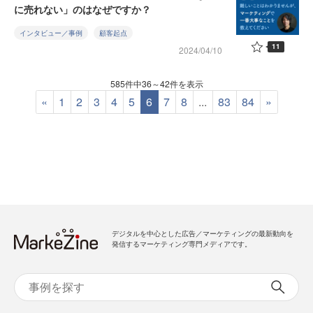
に売れない」のはなぜですか？
インタビュー／事例
顧客起点
11
2024/04/10
585件中36～42件を表示
«
1
2
3
4
5
6
7
8
...
83
84
»
デジタルを中心とした広告／マーケティングの最新動向を
発信するマーケティング専門メディアです。