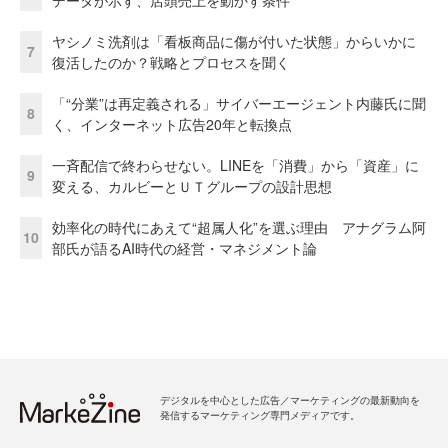
ヤシノミ洗剤は「看板商品に傷が付いた状態」からいかに
7
復活したのか？戦略とプロセスを聞く
「“分業”は再定義される」サイバーエージェント内藤氏に聞
8
く、インターネット広告20年と転換点
一斉配信で終わらせない。LINEを「消費」から「資産」に
9
変える、カルビーとＵＴグループの設計思想
効率化の時代にあえて“超属人化”を選ぶ理由 アナグラム阿
10
部氏が語るAI時代の経営・マネジメント論
デジタルを中心とした広告／マーケティングの最新動向を
発信するマーケティング専門メディアです。