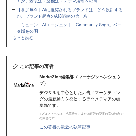
くか。景表法・薬機法・ステマ規制への備...
【参加無料】AIに推奨されるブランドは、どう設計する
か。ブランド起点のAIO戦略の第一歩
コミューン、AIエージェント「Community Sage」ベー
タ版を公開
もっと読む
この記事の著者
MarkeZine編集部（マーケジンヘンシュウ
ブ）
デジタルを中心とした広告／マーケティン
グの最新動向を発信する専門メディアの編
集部です。
※プロフィールは、執筆時点、または直近の記事の寄稿時点で
の内容です
この著者の最近の執筆記事