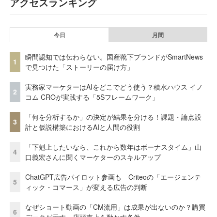
アクセスランキング
今日
月間
瞬間認知では伝わらない。国産靴下ブランドがSmartNews
1
で見つけた「ストーリーの届け方」
実務家マーケターはAIをどこでどう使う？積水ハウス イノ
2
コム CROが実践する「5Sフレームワーク」
「何を分析するか」の決定が結果を分ける！課題・論点設
3
計と仮説構築におけるAIと人間の役割
「下剋上したいなら、これから数年はボーナスタイム」山
4
口義宏さんに聞くマーケターのスキルアップ
ChatGPT広告パイロット参画も Criteoの「エージェンテ
5
ィック・コマース」が変える広告の判断
なぜショート動画の「CM流用」は成果が出ないのか？購買
6
データが示す、店頭売上を動かす条件