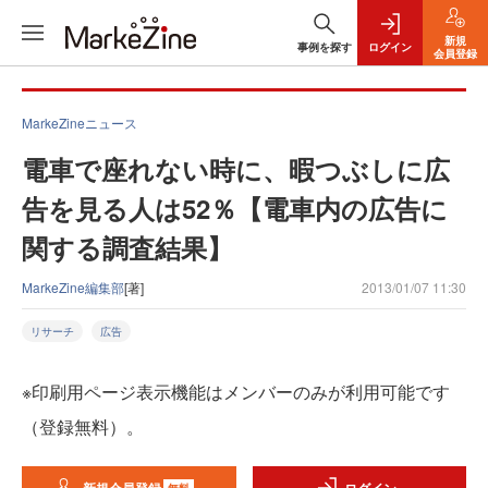
新規
事例を探す
ログイン
会員登録
MarkeZineニュース
電車で座れない時に、暇つぶしに広
告を見る人は52％【電車内の広告に
関する調査結果】
MarkeZine編集部
[著]
2013/01/07 11:30
リサーチ
広告
※印刷用ページ表示機能はメンバーのみが利用可能です
（登録無料）。
無料