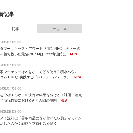
着記事
記事
ニュース
/08/07 09:00
タマーサクセス・アワード 大賞はNEC！天下一武
を勝ち抜いた最強のCSMはfreee青山氏に
NEW
/08/07 08:30
家マーケターはAIをどこでどう使う？積水ハウス
コム CROが実践する「5Sフレームワーク」
NEW
/08/07 08:00
を分析するか」の決定が結果を分ける！課題・論点
と仮説構築におけるAIと人間の役割
NEW
/08/06 09:00
ノミ洗剤は「看板商品に傷が付いた状態」からいか
活したのか？戦略とプロセスを聞く