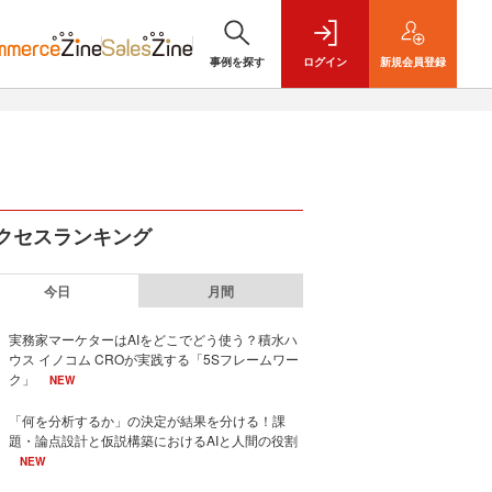
事例を探す
ログイン
新規
会員登録
クセスランキング
今日
月間
実務家マーケターはAIをどこでどう使う？積水ハ
ウス イノコム CROが実践する「5Sフレームワー
ク」
NEW
「何を分析するか」の決定が結果を分ける！課
題・論点設計と仮説構築におけるAIと人間の役割
NEW