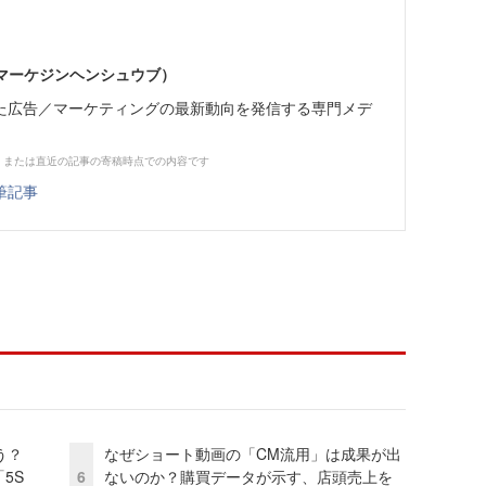
部（マーケジンヘンシュウブ）
た広告／マーケティングの最新動向を発信する専門メデ
、または直近の記事の寄稿時点での内容です
筆記事
う？
なぜショート動画の「CM流用」は成果が出
5S
6
ないのか？購買データが示す、店頭売上を