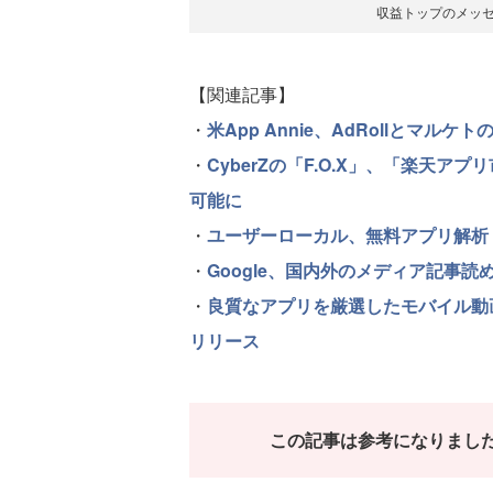
収益トップのメッセ
【関連記事】
・
米App Annie、AdRollとマ
・
CyberZの「F.O.X」、「楽天
可能に
・
ユーザーローカル、無料アプリ解析「U
・
Google、国内外のメディア記事読めるア
・
良質なアプリを厳選したモバイル動画広告
リリース
この記事は参考になりまし