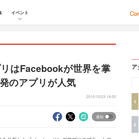
集
イベント
はFacebookが世界を掌
ア
発のアプリが人気
2015/10/23 14:00
1
通知
2