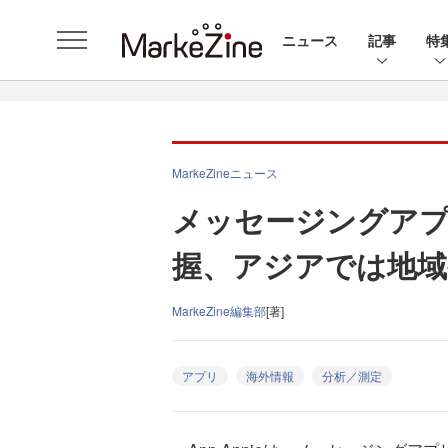
ニュース
記事
特
MarkeZineニュース
メッセージングアプリ
握、アジアでは地域
MarkeZine編集部
[著]
アプリ
海外情報
分析／測定