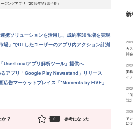
ージングアプリ（2015年第3四半期）
新
ルケトの連携ソリューションを活用し、成約率30％増を実現
2026
アプリ市場」でDLしたユーザーのアプリ内アクション計測
カス
闘会
serLocalアプリ解析ツール」提供へ
2026
実務
プリ「Google Play Newsstand」リリース
イノ
マーケットプレイス「*Moments by FIVE」
2026
「何
設計
2026
たか？
ヤシ
参考になった
0
に復