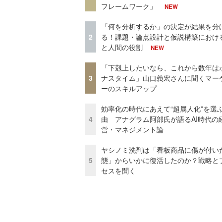
フレームワーク」
NEW
「何を分析するか」の決定が結果を分
2
る！課題・論点設計と仮説構築における
と人間の役割
NEW
「下剋上したいなら、これから数年は
3
ナスタイム」山口義宏さんに聞くマー
ーのスキルアップ
効率化の時代にあえて“超属人化”を選
4
由 アナグラム阿部氏が語るAI時代の
営・マネジメント論
ヤシノミ洗剤は「看板商品に傷が付い
5
態」からいかに復活したのか？戦略と
セスを聞く