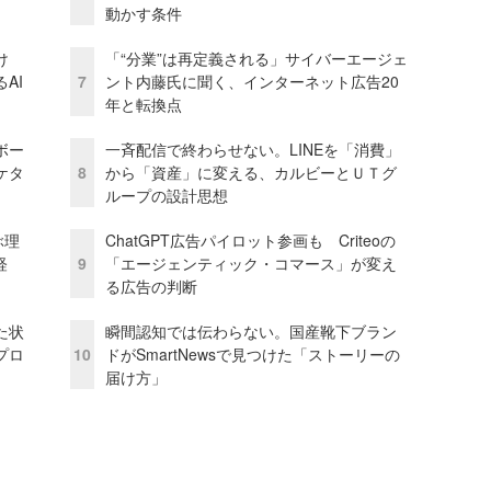
動かす条件
け
「“分業”は再定義される」サイバーエージェ
AI
7
ント内藤氏に聞く、インターネット広告20
年と転換点
ボー
一斉配信で終わらせない。LINEを「消費」
ケタ
8
から「資産」に変える、カルビーとＵＴグ
ループの設計思想
ぶ理
ChatGPT広告パイロット参画も Criteoの
経
9
「エージェンティック・コマース」が変え
る広告の判断
た状
瞬間認知では伝わらない。国産靴下ブラン
プロ
10
ドがSmartNewsで見つけた「ストーリーの
届け方」