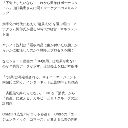
「下剋上したいなら、これから数年はボーナスタ
イム」山口義宏さんに聞くマーケターのスキルア
ップ
効率化の時代にあえて“超属人化”を選ぶ理由 ア
ナグラム阿部氏が語るAI時代の経営・マネジメン
ト論
ヤシノミ洗剤は「看板商品に傷が付いた状態」か
らいかに復活したのか？戦略とプロセスを聞く
なぜショート動画の「CM流用」は成果が出ない
のか？購買データが示す、店頭売上を動かす条件
「“分業”は再定義される」サイバーエージェント
内藤氏に聞く、インターネット広告20年と転換点
一斉配信で終わらせない。LINEを「消費」から
「資産」に変える、カルビーとＵＴグループの設
計思想
ChatGPT広告パイロット参画も Criteoの「エー
ジェンティック・コマース」が変える広告の判断