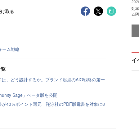
2026
効率
受け取る
ム阿
ォーム戦略
イ
一覧
ドは、どう設計するか。ブランド起点のAIO戦略の第一
nity Sage」ベータ版を公開
書が40％ポイント還元 翔泳社のPDF版電書を対象に8