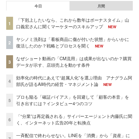
今日
月間
「下剋上したいなら、これから数年はボーナスタイム」山
1
口義宏さんに聞くマーケターのスキルアップ
NEW
ヤシノミ洗剤は「看板商品に傷が付いた状態」からいかに
2
復活したのか？戦略とプロセスを聞く
NEW
なぜショート動画の「CM流用」は成果が出ないのか？購買
3
データが示す、店頭売上を動かす条件
効率化の時代にあえて“超属人化”を選ぶ理由 アナグラム阿
4
部氏が語るAI時代の経営・マネジメント論
NEW
プロも陥る「確証バイアス」を回避して「顧客の本音」を
5
引き出すには？インタビュー4つのコツ
「“分業”は再定義される」サイバーエージェント内藤氏に聞
6
く、インターネット広告20年と転換点
一斉配信で終わらせない。LINEを「消費」から「資産」に
7