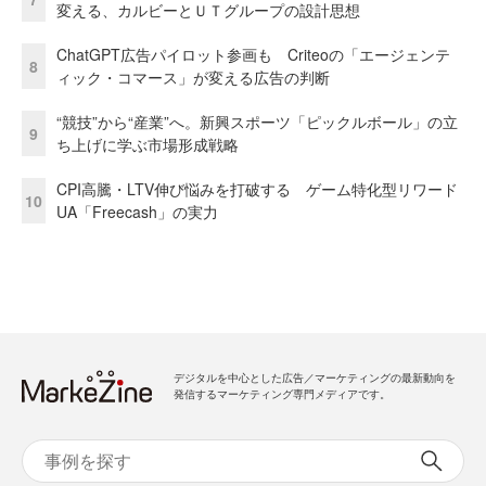
変える、カルビーとＵＴグループの設計思想
ChatGPT広告パイロット参画も Criteoの「エージェンテ
8
ィック・コマース」が変える広告の判断
“競技”から“産業”へ。新興スポーツ「ピックルボール」の立
9
ち上げに学ぶ市場形成戦略
CPI高騰・LTV伸び悩みを打破する ゲーム特化型リワード
10
UA「Freecash」の実力
デジタルを中心とした広告／マーケティングの最新動向を
発信するマーケティング専門メディアです。