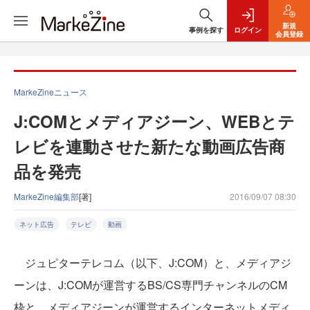
新規
事例を探す
ログイン
会員登録
MarkeZineニュース
J:COMとメディアジーン、WEBとテ
レビを連動させた新たな動画広告商
品を発売
MarkeZine編集部
[著]
2016/09/07 08:30
ネット広告
テレビ
動画
ジュピターテレコム（以下、J:COM）と、メディアジ
ーンは、J:COMが運営するBS/CS専門チャンネルのCM
枠と、メディアジーンが運営するインターネットメディ