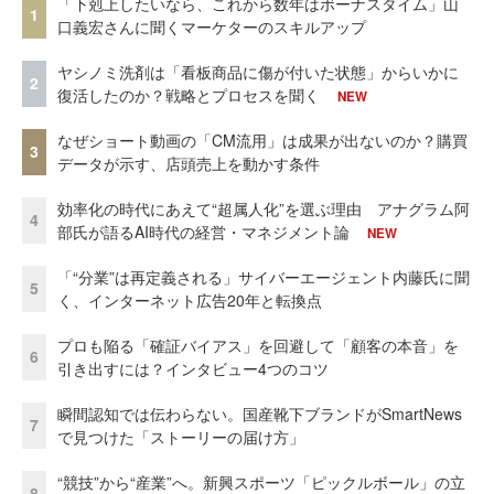
「下剋上したいなら、これから数年はボーナスタイム」山
1
口義宏さんに聞くマーケターのスキルアップ
ヤシノミ洗剤は「看板商品に傷が付いた状態」からいかに
2
復活したのか？戦略とプロセスを聞く
NEW
なぜショート動画の「CM流用」は成果が出ないのか？購買
3
データが示す、店頭売上を動かす条件
効率化の時代にあえて“超属人化”を選ぶ理由 アナグラム阿
4
部氏が語るAI時代の経営・マネジメント論
NEW
「“分業”は再定義される」サイバーエージェント内藤氏に聞
5
く、インターネット広告20年と転換点
プロも陥る「確証バイアス」を回避して「顧客の本音」を
6
引き出すには？インタビュー4つのコツ
瞬間認知では伝わらない。国産靴下ブランドがSmartNews
7
で見つけた「ストーリーの届け方」
“競技”から“産業”へ。新興スポーツ「ピックルボール」の立
8