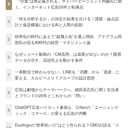
「“分業”は再定義される」サイバーエージェント内藤氏に聞
3
く、インターネット広告20年と転換点
「何を分析するか」の決定が結果を分ける！課題・論点設
4
計と仮説構築におけるAIと人間の役割
効率化の時代にあえて“超属人化”を選ぶ理由 アナグラム阿
5
部氏が語るAI時代の経営・マネジメント論
なぜショート動画の「CM流用」は成果が出ないのか？購買
6
データが示す、店頭売上を動かす条件
一斉配信で終わらせない。LINEを「消費」から「資産」に
7
変える、カルビーとＵＴグループの設計思想
広告は劇場からテーマパークへ。細田高広氏に聞く生活者
8
とブランドの20年とこれからの「問い」
ChatGPT広告パイロット参画も Criteoの「エージェンテ
9
ィック・コマース」が変える広告の判断
Duolingoの“世界的バズ”はどう作られる？CMOが語る「ス
10