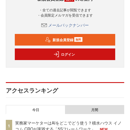
・全ての過去記事が閲覧できます
・会員限定メルマガを受信できます
メールバックナンバー
新規会員登録
無料
ログイン
アクセスランキング
今日
月間
実務家マーケターはAIをどこでどう使う？積水ハウス イノ
1
コム CROが実践する「5Sフレームワーク」
NEW