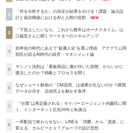
「何を分析するか」の決定が結果を分ける！課題・論点設
2
計と仮説構築におけるAIと人間の役割
NEW
「下剋上したいなら、これから数年はボーナスタイム」山
3
口義宏さんに聞くマーケターのスキルアップ
効率化の時代にあえて“超属人化”を選ぶ理由 アナグラム阿
4
部氏が語るAI時代の経営・マネジメント論
ヤシノミ洗剤は「看板商品に傷が付いた状態」からいかに
5
復活したのか？戦略とプロセスを聞く
なぜショート動画の「CM流用」は成果が出ないのか？購買
6
データが示す、店頭売上を動かす条件
「“分業”は再定義される」サイバーエージェント内藤氏に聞
7
く、インターネット広告20年と転換点
一斉配信で終わらせない。LINEを「消費」から「資産」に
8
変える、カルビーとＵＴグループの設計思想