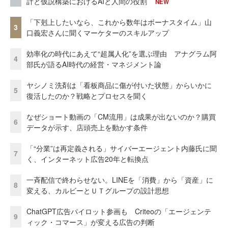
計と仮説構築におけるAIと人間の役割
NEW
「下剋上したいなら、これから数年はボーナスタイム」山
3
口義宏さんに聞くマーケターのスキルアップ
効率化の時代にあえて“超属人化”を選ぶ理由 アナグラム阿
4
部氏が語るAI時代の経営・マネジメント論
ヤシノミ洗剤は「看板商品に傷が付いた状態」からいかに
5
復活したのか？戦略とプロセスを聞く
なぜショート動画の「CM流用」は成果が出ないのか？購買
6
データが示す、店頭売上を動かす条件
「“分業”は再定義される」サイバーエージェント内藤氏に聞
7
く、インターネット広告20年と転換点
一斉配信で終わらせない。LINEを「消費」から「資産」に
8
変える、カルビーとＵＴグループの設計思想
ChatGPT広告パイロット参画も Criteoの「エージェンテ
9
ィック・コマース」が変える広告の判断