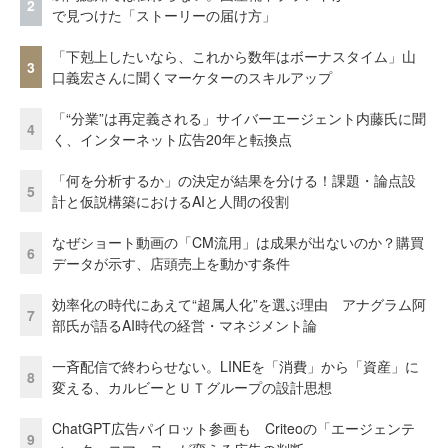
2
で見つけた「ストーリーの届け方」
「下剋上したいなら、これから数年はボーナスタイム」山
3
口義宏さんに聞くマーケターのスキルアップ
「“分業”は再定義される」サイバーエージェント内藤氏に聞
4
く、インターネット広告20年と転換点
「何を分析するか」の決定が結果を分ける！課題・論点設
5
計と仮説構築におけるAIと人間の役割
なぜショート動画の「CM流用」は成果が出ないのか？購買
6
データが示す、店頭売上を動かす条件
効率化の時代にあえて“超属人化”を選ぶ理由 アナグラム阿
7
部氏が語るAI時代の経営・マネジメント論
一斉配信で終わらせない。LINEを「消費」から「資産」に
8
変える、カルビーとＵＴグループの設計思想
ChatGPT広告パイロット参画も Criteoの「エージェンテ
9