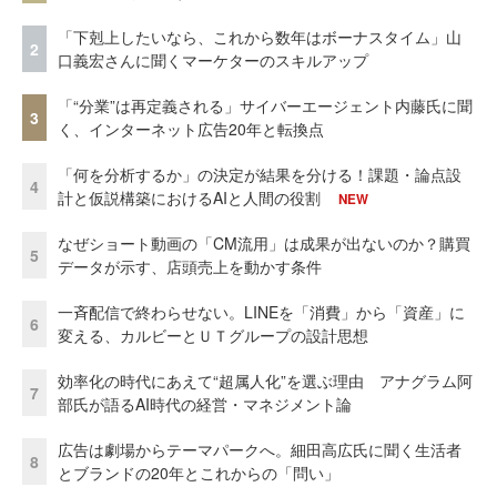
「下剋上したいなら、これから数年はボーナスタイム」山
2
口義宏さんに聞くマーケターのスキルアップ
「“分業”は再定義される」サイバーエージェント内藤氏に聞
3
く、インターネット広告20年と転換点
「何を分析するか」の決定が結果を分ける！課題・論点設
4
計と仮説構築におけるAIと人間の役割
NEW
なぜショート動画の「CM流用」は成果が出ないのか？購買
5
データが示す、店頭売上を動かす条件
一斉配信で終わらせない。LINEを「消費」から「資産」に
6
変える、カルビーとＵＴグループの設計思想
効率化の時代にあえて“超属人化”を選ぶ理由 アナグラム阿
7
部氏が語るAI時代の経営・マネジメント論
広告は劇場からテーマパークへ。細田高広氏に聞く生活者
8
とブランドの20年とこれからの「問い」