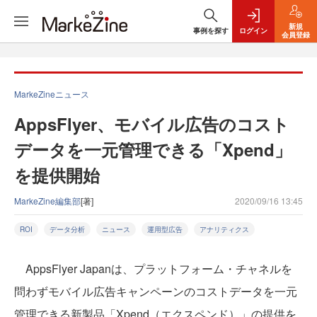
新規
事例を探す
ログイン
会員登録
MarkeZineニュース
AppsFlyer、モバイル広告のコスト
データを一元管理できる「Xpend」
を提供開始
MarkeZine編集部
[著]
2020/09/16 13:45
ROI
データ分析
ニュース
運用型広告
アナリティクス
AppsFlyer Japanは、プラットフォーム・チャネルを
問わずモバイル広告キャンペーンのコストデータを一元
管理できる新製品「Xpend（エクスペンド）」の提供を