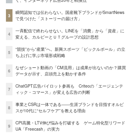
く、インターネット広告20年と転換点
瞬間認知では伝わらない。国産靴下ブランドがSmartNews
3
で見つけた「ストーリーの届け方」
一斉配信で終わらせない。LINEを「消費」から「資産」に
4
変える、カルビーとＵＴグループの設計思想
“競技”から“産業”へ。新興スポーツ「ピックルボール」の立
5
ち上げに学ぶ市場形成戦略
なぜショート動画の「CM流用」は成果が出ないのか？購買
6
データが示す、店頭売上を動かす条件
ChatGPT広告パイロット参画も Criteoの「エージェンテ
7
ィック・コマース」が変える広告の判断
事業とCSRは一体である――生涯ブランドを目指すオルビ
8
スが10代に“セルフケア”を教える理由
CPI高騰・LTV伸び悩みを打破する ゲーム特化型リワード
9
UA「Freecash」の実力