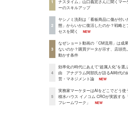
1
ナスタイム」山口義宏さんに聞くマー
ーのスキルアップ
ヤシノミ洗剤は「看板商品に傷が付い
2
態」からいかに復活したのか？戦略と
セスを聞く
NEW
なぜショート動画の「CM流用」は成
3
ないのか？購買データが示す、店頭売
動かす条件
効率化の時代にあえて“超属人化”を選
4
由 アナグラム阿部氏が語るAI時代の
営・マネジメント論
NEW
実務家マーケターはAIをどこでどう使
5
積水ハウス イノコム CROが実践する「
フレームワーク」
NEW