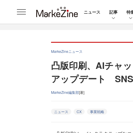
ニュース
記事
特
MarkeZineニュース
凸版印刷、AIチャット
アップデート SN
MarkeZine編集部
[著]
ニュース
CX
事業戦略