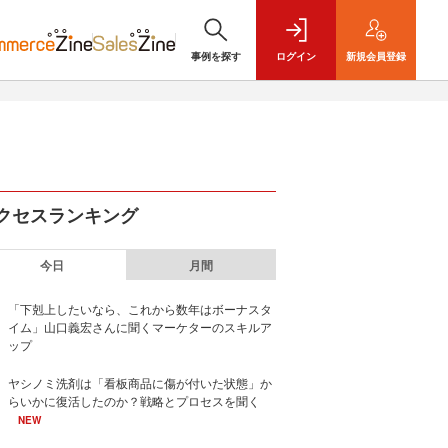
事例を探す
ログイン
新規
会員登録
クセスランキング
今日
月間
「下剋上したいなら、これから数年はボーナスタ
イム」山口義宏さんに聞くマーケターのスキルア
ップ
ヤシノミ洗剤は「看板商品に傷が付いた状態」か
らいかに復活したのか？戦略とプロセスを聞く
NEW