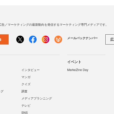
広告／マーケティングの最新動向を発信するマーケティング専門メディアです。
メールバックナンバー
広
録
イベント
インタビュー
MarkeZine Day
マンガ
クイズ
ング
調査
メディアプランニング
テレビ
SNS