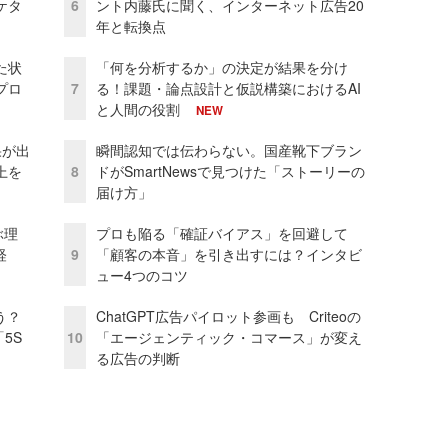
ケタ
6
ント内藤氏に聞く、インターネット広告20
年と転換点
た状
「何を分析するか」の決定が結果を分け
プロ
7
る！課題・論点設計と仮説構築におけるAI
と人間の役割
NEW
果が出
瞬間認知では伝わらない。国産靴下ブラン
上を
8
ドがSmartNewsで見つけた「ストーリーの
届け方」
ぶ理
プロも陥る「確証バイアス」を回避して
経
9
「顧客の本音」を引き出すには？インタビ
ュー4つのコツ
う？
ChatGPT広告パイロット参画も Criteoの
5S
10
「エージェンティック・コマース」が変え
る広告の判断