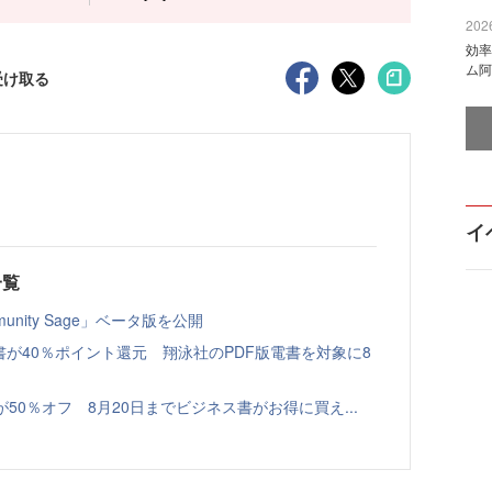
2026
効率
ム阿
受け取る
イ
一覧
nity Sage」ベータ版を公開
書が40％ポイント還元 翔泳社のPDF版電書を対象に8
本が50％オフ 8月20日までビジネス書がお得に買え...