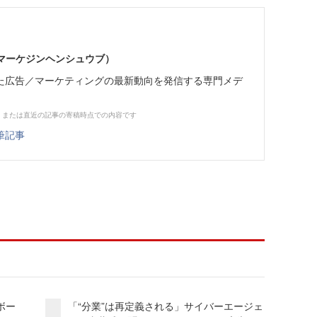
部（マーケジンヘンシュウブ）
た広告／マーケティングの最新動向を発信する専門メデ
、または直近の記事の寄稿時点での内容です
筆記事
ボー
「“分業”は再定義される」サイバーエージェ