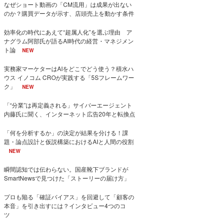
なぜショート動画の「CM流用」は成果が出ない
のか？購買データが示す、店頭売上を動かす条件
効率化の時代にあえて“超属人化”を選ぶ理由 ア
ナグラム阿部氏が語るAI時代の経営・マネジメン
ト論
NEW
実務家マーケターはAIをどこでどう使う？積水ハ
ウス イノコム CROが実践する「5Sフレームワー
ク」
NEW
「“分業”は再定義される」サイバーエージェント
内藤氏に聞く、インターネット広告20年と転換点
「何を分析するか」の決定が結果を分ける！課
題・論点設計と仮説構築におけるAIと人間の役割
NEW
瞬間認知では伝わらない。国産靴下ブランドが
SmartNewsで見つけた「ストーリーの届け方」
プロも陥る「確証バイアス」を回避して「顧客の
本音」を引き出すには？インタビュー4つのコ
ツ