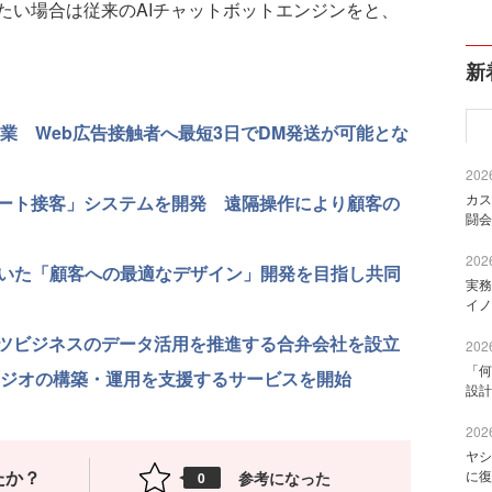
たい場合は従来のAIチャットボットエンジンをと、
新
業 Web広告接触者へ最短3日でDM発送が可能とな
2026
カス
モート接客」システムを開発 遠隔操作により顧客の
闘会
2026
づいた「顧客への最適なデザイン」開発を目指し共同
実務
イノ
ンツビジネスのデータ活用を推進する合弁会社を設立
2026
「何
タジオの構築・運用を支援するサービスを開始
設計
2026
ヤシ
たか？
に復
参考になった
0