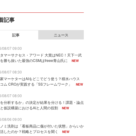
着記事
記事
ニュース
/08/07 09:00
タマーサクセス・アワード 大賞はNEC！天下一武
を勝ち抜いた最強のCSMはfreee青山氏に
NEW
/08/07 08:30
家マーケターはAIをどこでどう使う？積水ハウス
コム CROが実践する「5Sフレームワーク」
NEW
/08/07 08:00
を分析するか」の決定が結果を分ける！課題・論点
と仮説構築におけるAIと人間の役割
NEW
/08/06 09:00
ノミ洗剤は「看板商品に傷が付いた状態」からいか
活したのか？戦略とプロセスを聞く
NEW