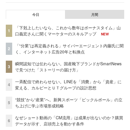
今日
月間
「下剋上したいなら、これから数年はボーナスタイム」山
1
口義宏さんに聞くマーケターのスキルアップ
NEW
「“分業”は再定義される」サイバーエージェント内藤氏に聞
2
く、インターネット広告20年と転換点
瞬間認知では伝わらない。国産靴下ブランドがSmartNews
3
で見つけた「ストーリーの届け方」
一斉配信で終わらせない。LINEを「消費」から「資産」に
4
変える、カルビーとＵＴグループの設計思想
“競技”から“産業”へ。新興スポーツ「ピックルボール」の立
5
ち上げに学ぶ市場形成戦略
なぜショート動画の「CM流用」は成果が出ないのか？購買
6
データが示す、店頭売上を動かす条件