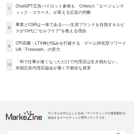
ChatGPT広告パイロット参画も Criteoの「エージェンテ
7
ィック・コマース」が変える広告の判断
事業とCSRは一体である――生涯ブランドを目指すオルビ
8
スが10代に“セルフケア”を教える理由
CPI高騰・LTV伸び悩みを打破する ゲーム特化型リワード
9
UA「Freecash」の実力
「AIで仕事が速くなっただけで代理店は生き残れない」
10
米国広告代理店協会が暴く不都合な真実
デジタルを中心とした広告／マーケティングの最新動向を
発信するマーケティング専門メディアです。