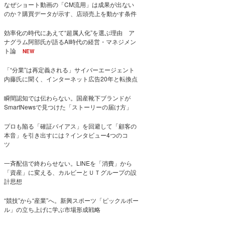
なぜショート動画の「CM流用」は成果が出ない
のか？購買データが示す、店頭売上を動かす条件
効率化の時代にあえて“超属人化”を選ぶ理由 ア
ナグラム阿部氏が語るAI時代の経営・マネジメン
ト論
NEW
「“分業”は再定義される」サイバーエージェント
内藤氏に聞く、インターネット広告20年と転換点
瞬間認知では伝わらない。国産靴下ブランドが
SmartNewsで見つけた「ストーリーの届け方」
プロも陥る「確証バイアス」を回避して「顧客の
本音」を引き出すには？インタビュー4つのコ
ツ
一斉配信で終わらせない。LINEを「消費」から
「資産」に変える、カルビーとＵＴグループの設
計思想
“競技”から“産業”へ。新興スポーツ「ピックルボー
ル」の立ち上げに学ぶ市場形成戦略