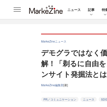
ニュース
記事
特
MarkeZineニュース
デモグラではなく価
解！「剃るに自由を
ンサイト発掘法とは
MarkeZine編集部
[著]
PR／コミュニケーション
ニュース
SDG