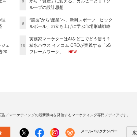
上を
8
から「資産」に変える、カルビーとＵＴグ
ループの設計思想
ぶ理
“競技”から“産業”へ。新興スポーツ「ピック
9
経
ルボール」の立ち上げに学ぶ市場形成戦略
実務家マーケターはAIをどこでどう使う？
ージェ
10
積水ハウス イノコム CROが実践する「5S
20
フレームワーク」
NEW
広告／マーケティングの最新動向を発信するマーケティング専門メディアです。
メールバックナンバー
広
録