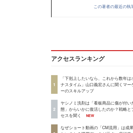
この著者の最近の執
アクセスランキング
「下剋上したいなら、これから数年は
1
ナスタイム」山口義宏さんに聞くマー
ーのスキルアップ
ヤシノミ洗剤は「看板商品に傷が付い
2
態」からいかに復活したのか？戦略と
セスを聞く
NEW
なぜショート動画の「CM流用」は成