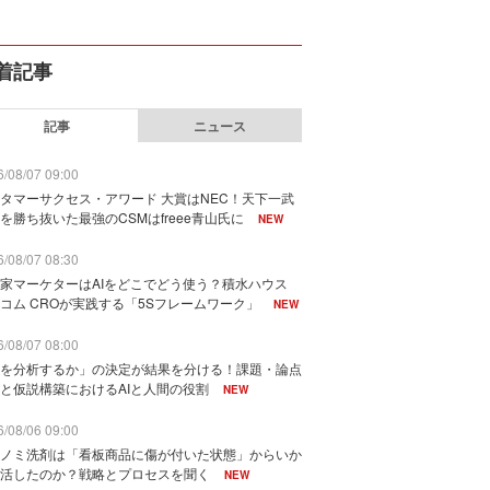
着記事
記事
ニュース
/08/07 09:00
タマーサクセス・アワード 大賞はNEC！天下一武
を勝ち抜いた最強のCSMはfreee青山氏に
NEW
/08/07 08:30
家マーケターはAIをどこでどう使う？積水ハウス
コム CROが実践する「5Sフレームワーク」
NEW
/08/07 08:00
を分析するか」の決定が結果を分ける！課題・論点
と仮説構築におけるAIと人間の役割
NEW
/08/06 09:00
ノミ洗剤は「看板商品に傷が付いた状態」からいか
活したのか？戦略とプロセスを聞く
NEW