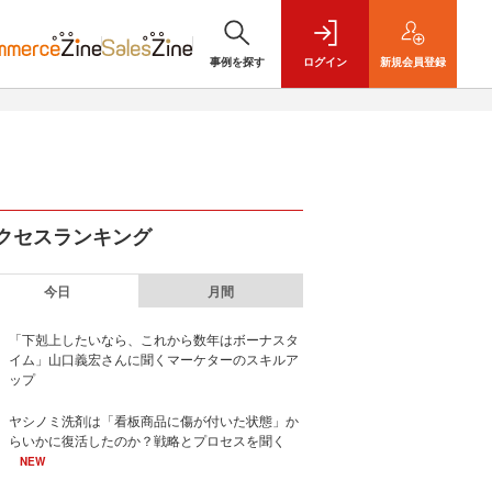
事例を探す
ログイン
新規
会員登録
クセスランキング
今日
月間
「下剋上したいなら、これから数年はボーナスタ
イム」山口義宏さんに聞くマーケターのスキルア
ップ
ヤシノミ洗剤は「看板商品に傷が付いた状態」か
らいかに復活したのか？戦略とプロセスを聞く
NEW