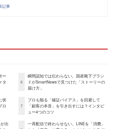
筆記事
ボー
瞬間認知では伝わらない。国産靴下ブラン
ケタ
6
ドがSmartNewsで見つけた「ストーリーの
届け方」
た状
プロも陥る「確証バイアス」を回避して
プロ
7
「顧客の本音」を引き出すには？インタビ
ュー4つのコツ
果が出
一斉配信で終わらせない。LINEを「消費」