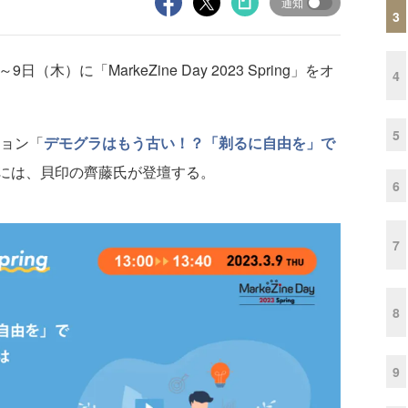
通知
3
日（木）に「MarkeZine Day 2023 Spring」をオ
4
5
ション「
デモグラはもう古い！？「剃るに自由を」で
には、貝印の齊藤氏が登壇する。
6
7
8
9