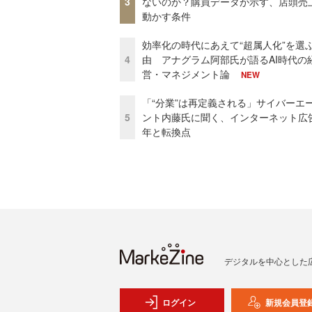
3
ないのか？購買データが示す、店頭売
動かす条件
効率化の時代にあえて“超属人化”を選
4
由 アナグラム阿部氏が語るAI時代の
営・マネジメント論
NEW
「“分業”は再定義される」サイバーエ
5
ント内藤氏に聞く、インターネット広告
年と転換点
デジタルを中心とした
ログイン
新規会員登