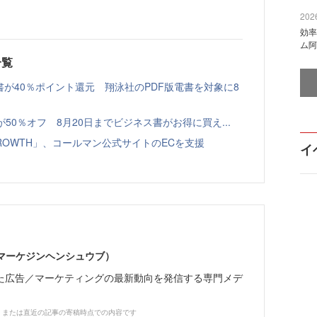
2026
効率
ム阿
一覧
書が40％ポイント還元 翔泳社のPDF版電書を対象に8
本が50％オフ 8月20日までビジネス書がお得に買え...
GROWTH」、コールマン公式サイトのECを支援
イ
部（マーケジンヘンシュウブ）
た広告／マーケティングの最新動向を発信する専門メデ
、または直近の記事の寄稿時点での内容です