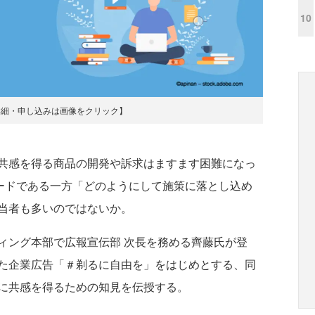
10
詳細・申し込みは画像をクリック】
共感を得る商品の開発や訴求はますます困難になっ
ワードである一方「どのようにして施策に落とし込め
当者も多いのではないか。
ング本部で広報宣伝部 次長を務める齊藤氏が登
た企業広告「＃剃るに自由を」をはじめとする、同
に共感を得るための知見を伝授する。