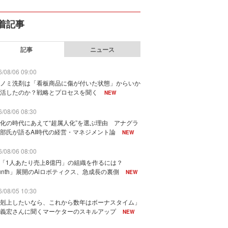
着記事
記事
ニュース
/08/06 09:00
ノミ洗剤は「看板商品に傷が付いた状態」からいか
活したのか？戦略とプロセスを聞く
NEW
/08/06 08:30
化の時代にあえて“超属人化”を選ぶ理由 アナグラ
部氏が語るAI時代の経営・マネジメント論
NEW
/08/06 08:00
で「1人あたり売上8億円」の組織を作るには？
unth」展開のAiロボティクス、急成長の裏側
NEW
/08/05 10:30
剋上したいなら、これから数年はボーナスタイム」
義宏さんに聞くマーケターのスキルアップ
NEW