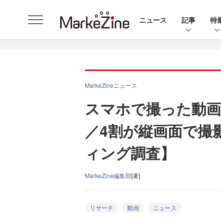
ニュース
記事
特
MarkeZineニュース
スマホで撮った動画
／4割が縦画面で撮
ィング調査】
MarkeZine編集部
[著]
リサーチ
動画
ニュース