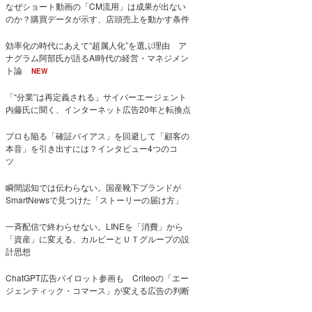
なぜショート動画の「CM流用」は成果が出ない
のか？購買データが示す、店頭売上を動かす条件
効率化の時代にあえて“超属人化”を選ぶ理由 ア
ナグラム阿部氏が語るAI時代の経営・マネジメン
ト論
NEW
「“分業”は再定義される」サイバーエージェント
内藤氏に聞く、インターネット広告20年と転換点
プロも陥る「確証バイアス」を回避して「顧客の
本音」を引き出すには？インタビュー4つのコ
ツ
瞬間認知では伝わらない。国産靴下ブランドが
SmartNewsで見つけた「ストーリーの届け方」
一斉配信で終わらせない。LINEを「消費」から
「資産」に変える、カルビーとＵＴグループの設
計思想
ChatGPT広告パイロット参画も Criteoの「エー
ジェンティック・コマース」が変える広告の判断