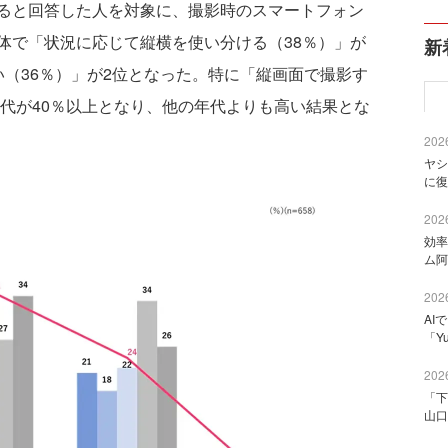
ると回答した人を対象に、撮影時のスマートフォン
体で「状況に応じて縦横を使い分ける（38％）」が
新
（36％）」が2位となった。特に「縦画面で撮影す
0代が40％以上となり、他の年代よりも高い結果とな
2026
ヤシ
に復
2026
効率
ム阿
2026
AI
「Y
2026
「下
山口