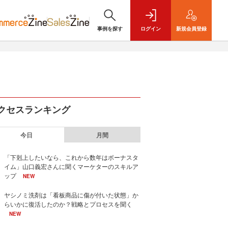
事例を探す
ログイン
新規
会員登録
クセスランキング
今日
月間
「下剋上したいなら、これから数年はボーナスタ
イム」山口義宏さんに聞くマーケターのスキルア
ップ
NEW
ヤシノミ洗剤は「看板商品に傷が付いた状態」か
らいかに復活したのか？戦略とプロセスを聞く
NEW