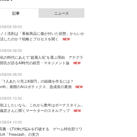
記事
ニュース
/08/06 09:00
ノミ洗剤は「看板商品に傷が付いた状態」からいか
活したのか？戦略とプロセスを聞く
NEW
/08/06 08:30
化の時代にあえて“超属人化”を選ぶ理由 アナグラ
部氏が語るAI時代の経営・マネジメント論
NEW
/08/06 08:00
で「1人あたり売上8億円」の組織を作るには？
unth」展開のAiロボティクス、急成長の裏側
NEW
/08/05 10:30
剋上したいなら、これから数年はボーナスタイム」
義宏さんに聞くマーケターのスキルアップ
NEW
/08/04 10:00
I高騰・LTV伸び悩みを打破する ゲーム特化型リワ
UA「Freecash」の実力