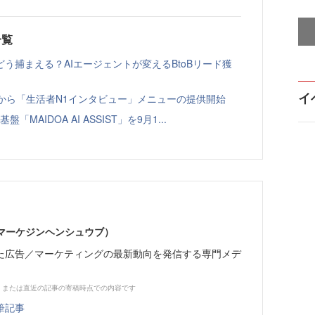
一覧
う捕まえる？AIエージェントが変えるBtoBリード獲
イ
ト」から「生活者N1インタビュー」メニューの提供開始
「MAIDOA AI ASSIST」を9月1...
部（マーケジンヘンシュウブ）
た広告／マーケティングの最新動向を発信する専門メデ
、または直近の記事の寄稿時点での内容です
筆記事