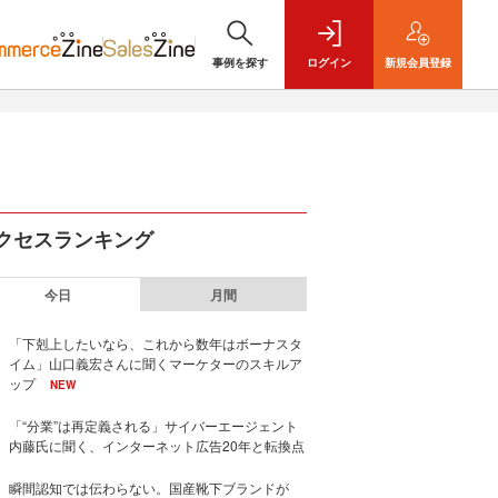
事例を探す
ログイン
新規
会員登録
クセスランキング
今日
月間
「下剋上したいなら、これから数年はボーナスタ
イム」山口義宏さんに聞くマーケターのスキルア
ップ
NEW
「“分業”は再定義される」サイバーエージェント
内藤氏に聞く、インターネット広告20年と転換点
瞬間認知では伝わらない。国産靴下ブランドが