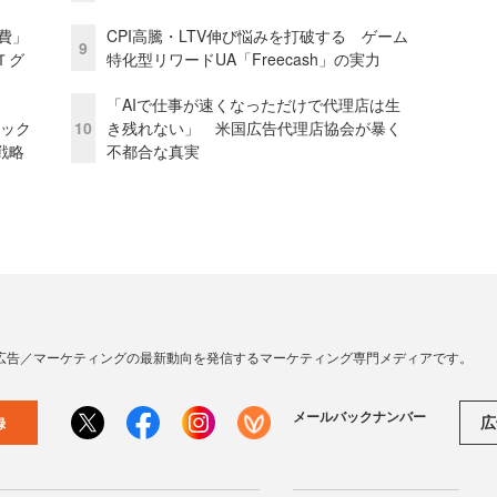
費」
CPI高騰・LTV伸び悩みを打破する ゲーム
9
Ｔグ
特化型リワードUA「Freecash」の実力
「AIで仕事が速くなっただけで代理店は生
ピック
10
き残れない」 米国広告代理店協会が暴く
戦略
不都合な真実
広告／マーケティングの最新動向を発信するマーケティング専門メディアです。
メールバックナンバー
広
録