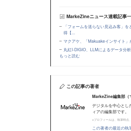
MarkeZineニュース連載記事
「フォームを送らない見込み客」をど
得【...
マクアケ、「Makuakeインサイ
丸紅I-DIGIO、LLMによるデータ分析基盤
もっと読む
この記事の著者
MarkeZine編集
デジタルを中心とし
ィアの編集部です。
※プロフィールは、執筆時点
この著者の最近の執