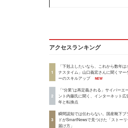
アクセスランキング
「下剋上したいなら、これから数年は
1
ナスタイム」山口義宏さんに聞くマー
ーのスキルアップ
NEW
「“分業”は再定義される」サイバーエ
2
ント内藤氏に聞く、インターネット広告
年と転換点
瞬間認知では伝わらない。国産靴下ブ
3
ドがSmartNewsで見つけた「ストー
届け方」