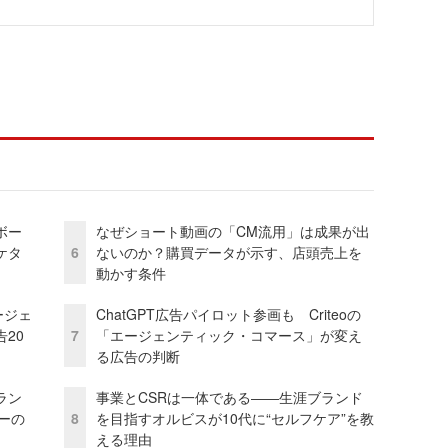
ボー
なぜショート動画の「CM流用」は成果が出
ケタ
6
ないのか？購買データが示す、店頭売上を
動かす条件
ージェ
ChatGPT広告パイロット参画も Criteoの
20
7
「エージェンティック・コマース」が変え
る広告の判断
ラン
事業とCSRは一体である――生涯ブランド
リーの
8
を目指すオルビスが10代に“セルフケア”を教
える理由