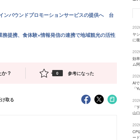
インバウンドプロモーションサービスの提供へ 台
2026
資本業務提携、食体験×情報発信の連携で地域観光の活性
ヤシ
に復
2026
効率
ム阿
たか？
参考になった
0
2026
AI
「Y
受け取る
2026
「下
山口
2026
CP
ード