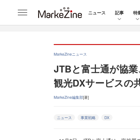
ニュース
記事
特
MarkeZineニュース
JTBと富士通が協
観光DXサービスの
MarkeZine編集部
[著]
ニュース
事業戦略
DX