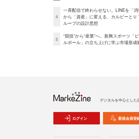
一斉配信で終わらせない。LINEを「消
4
から「資産」に変える、カルビーとＵ
ループの設計思想
“競技”から“産業”へ。新興スポーツ「
5
ルボール」の立ち上げに学ぶ市場形成
デジタルを中心とした
ログイン
新規会員登