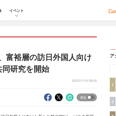
集
イベント
業、富裕層の訪日外国人向け
ア
共同研究を開始
2023/11/10 08:00
1
通知
2
3