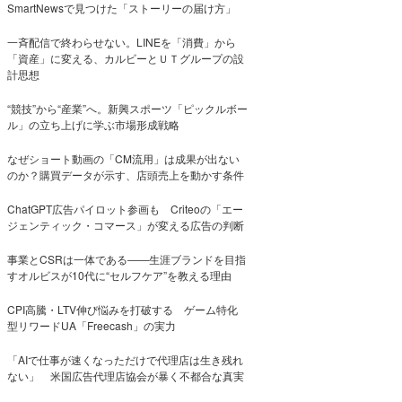
SmartNewsで見つけた「ストーリーの届け方」
一斉配信で終わらせない。LINEを「消費」から
「資産」に変える、カルビーとＵＴグループの設
計思想
“競技”から“産業”へ。新興スポーツ「ピックルボー
ル」の立ち上げに学ぶ市場形成戦略
なぜショート動画の「CM流用」は成果が出ない
のか？購買データが示す、店頭売上を動かす条件
ChatGPT広告パイロット参画も Criteoの「エー
ジェンティック・コマース」が変える広告の判断
事業とCSRは一体である――生涯ブランドを目指
すオルビスが10代に“セルフケア”を教える理由
CPI高騰・LTV伸び悩みを打破する ゲーム特化
型リワードUA「Freecash」の実力
「AIで仕事が速くなっただけで代理店は生き残れ
ない」 米国広告代理店協会が暴く不都合な真実