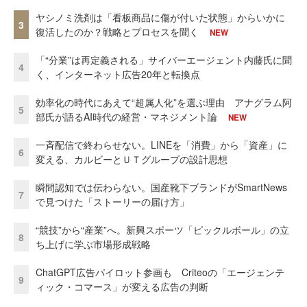
ヤシノミ洗剤は「看板商品に傷が付いた状態」からいかに
3
復活したのか？戦略とプロセスを聞く
NEW
「“分業”は再定義される」サイバーエージェント内藤氏に聞
4
く、インターネット広告20年と転換点
効率化の時代にあえて“超属人化”を選ぶ理由 アナグラム阿
5
部氏が語るAI時代の経営・マネジメント論
NEW
一斉配信で終わらせない。LINEを「消費」から「資産」に
6
変える、カルビーとＵＴグループの設計思想
瞬間認知では伝わらない。国産靴下ブランドがSmartNews
7
で見つけた「ストーリーの届け方」
“競技”から“産業”へ。新興スポーツ「ピックルボール」の立
8
ち上げに学ぶ市場形成戦略
ChatGPT広告パイロット参画も Criteoの「エージェンテ
9
ィック・コマース」が変える広告の判断