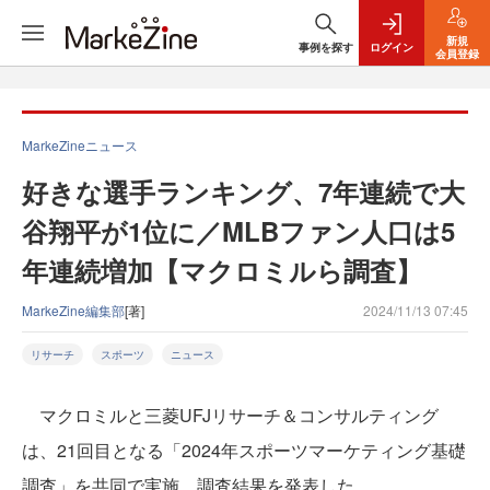
新規
事例を探す
ログイン
会員登録
MarkeZineニュース
好きな選手ランキング、7年連続で大
谷翔平が1位に／MLBファン人口は5
年連続増加【マクロミルら調査】
MarkeZine編集部
[著]
2024/11/13 07:45
リサーチ
スポーツ
ニュース
マクロミルと三菱UFJリサーチ＆コンサルティング
は、21回目となる「2024年スポーツマーケティング基礎
調査」を共同で実施。調査結果を発表した。