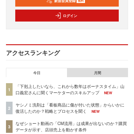
新規会員登録
無料
ログイン
アクセスランキング
今日
月間
「下剋上したいなら、これから数年はボーナスタイム」山
1
口義宏さんに聞くマーケターのスキルアップ
NEW
ヤシノミ洗剤は「看板商品に傷が付いた状態」からいかに
2
復活したのか？戦略とプロセスを聞く
NEW
なぜショート動画の「CM流用」は成果が出ないのか？購買
3
データが示す、店頭売上を動かす条件