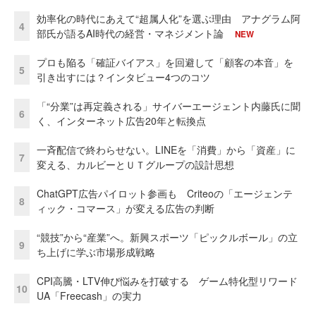
効率化の時代にあえて“超属人化”を選ぶ理由 アナグラム阿
4
部氏が語るAI時代の経営・マネジメント論
NEW
プロも陥る「確証バイアス」を回避して「顧客の本音」を
5
引き出すには？インタビュー4つのコツ
「“分業”は再定義される」サイバーエージェント内藤氏に聞
6
く、インターネット広告20年と転換点
一斉配信で終わらせない。LINEを「消費」から「資産」に
7
変える、カルビーとＵＴグループの設計思想
ChatGPT広告パイロット参画も Criteoの「エージェンテ
8
ィック・コマース」が変える広告の判断
“競技”から“産業”へ。新興スポーツ「ピックルボール」の立
9
ち上げに学ぶ市場形成戦略
CPI高騰・LTV伸び悩みを打破する ゲーム特化型リワード
10
UA「Freecash」の実力