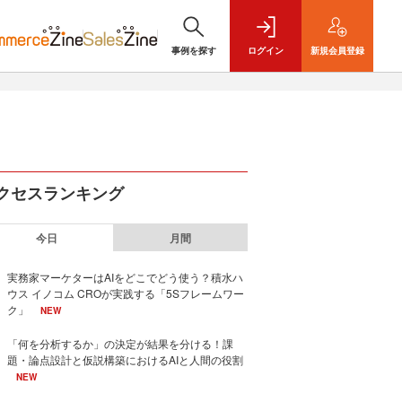
事例を探す
ログイン
新規
会員登録
クセスランキング
今日
月間
実務家マーケターはAIをどこでどう使う？積水ハ
ウス イノコム CROが実践する「5Sフレームワー
ク」
NEW
「何を分析するか」の決定が結果を分ける！課
題・論点設計と仮説構築におけるAIと人間の役割
NEW