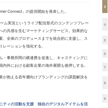
3
amer Connect」の提供開始を発表した。
ectは、ゲーム実況というライブ配信形式のコンテンツフレー
4
への共感を生むマーケティングサービス。効果的な
案、全体のプロデュースまでを統合的に支援し、ス
5
リレーションを強化する。
6
ム・事務所間の横連携を促進し、キャスティングに
国内外における顧客企業の海外展開も後押しする。
7
業が抱える若年層向けブランディングの課題解決を
8
9
ニティの活動を支援 独自のデジタルアイテムを活