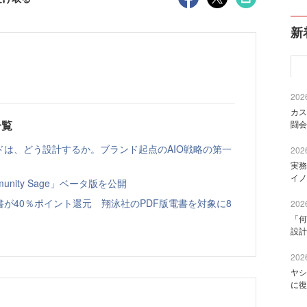
新
2026
カス
一覧
闘会
ドは、どう設計するか。ブランド起点のAIO戦略の第一
2026
実務
イノ
nity Sage」ベータ版を公開
書が40％ポイント還元 翔泳社のPDF版電書を対象に8
2026
「何
設計
2026
ヤシ
に復