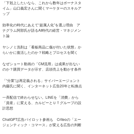
「下剋上したいなら、これから数年はボーナスタ
イム」山口義宏さんに聞くマーケターのスキルア
ップ
効率化の時代にあえて“超属人化”を選ぶ理由 ア
ナグラム阿部氏が語るAI時代の経営・マネジメン
ト論
ヤシノミ洗剤は「看板商品に傷が付いた状態」か
らいかに復活したのか？戦略とプロセスを聞く
なぜショート動画の「CM流用」は成果が出ない
のか？購買データが示す、店頭売上を動かす条件
「“分業”は再定義される」サイバーエージェント
内藤氏に聞く、インターネット広告20年と転換点
一斉配信で終わらせない。LINEを「消費」から
「資産」に変える、カルビーとＵＴグループの設
計思想
ChatGPT広告パイロット参画も Criteoの「エー
ジェンティック・コマース」が変える広告の判断