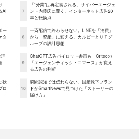
け
「“分業”は再定義される」サイバーエージェ
AI
7
ント内藤氏に聞く、インターネット広告20
年と転換点
ボー
一斉配信で終わらせない。LINEを「消費」
ケタ
8
から「資産」に変える、カルビーとＵＴグ
ループの設計思想
ぶ理
ChatGPT広告パイロット参画も Criteoの
経
9
「エージェンティック・コマース」が変え
る広告の判断
た状
瞬間認知では伝わらない。国産靴下ブラン
プロ
10
ドがSmartNewsで見つけた「ストーリーの
届け方」