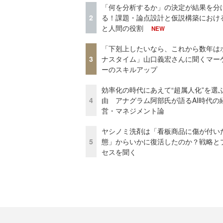
「何を分析するか」の決定が結果を分
2
る！課題・論点設計と仮説構築における
と人間の役割
NEW
「下剋上したいなら、これから数年は
3
ナスタイム」山口義宏さんに聞くマー
ーのスキルアップ
効率化の時代にあえて“超属人化”を選
4
由 アナグラム阿部氏が語るAI時代の
営・マネジメント論
ヤシノミ洗剤は「看板商品に傷が付い
5
態」からいかに復活したのか？戦略と
セスを聞く