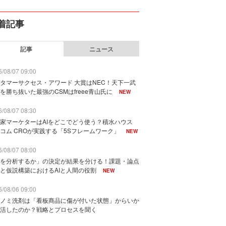
着記事
記事
ニュース
/08/07 09:00
タマーサクセス・アワード 大賞はNEC！天下一武
を勝ち抜いた最強のCSMはfreee青山氏に
NEW
/08/07 08:30
家マーケターはAIをどこでどう使う？積水ハウス
コム CROが実践する「5Sフレームワーク」
NEW
/08/07 08:00
を分析するか」の決定が結果を分ける！課題・論点
と仮説構築におけるAIと人間の役割
NEW
/08/06 09:00
ノミ洗剤は「看板商品に傷が付いた状態」からいか
活したのか？戦略とプロセスを聞く