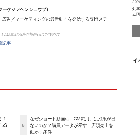
2026
効率
部（マーケジンヘンシュウブ）
ム阿
た広告／マーケティングの最新動向を発信する専門メデ
、または直近の記事の寄稿時点での内容です
筆記事
イ
う？
なぜショート動画の「CM流用」は成果が出
5S
6
ないのか？購買データが示す、店頭売上を
動かす条件