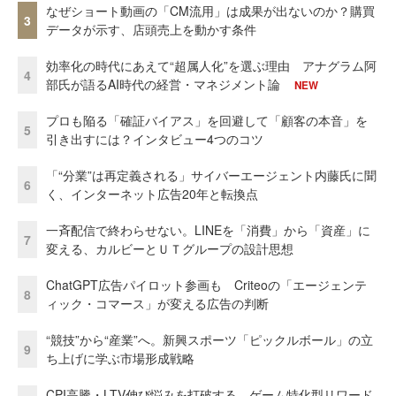
なぜショート動画の「CM流用」は成果が出ないのか？購買
3
データが示す、店頭売上を動かす条件
効率化の時代にあえて“超属人化”を選ぶ理由 アナグラム阿
4
部氏が語るAI時代の経営・マネジメント論
NEW
プロも陥る「確証バイアス」を回避して「顧客の本音」を
5
引き出すには？インタビュー4つのコツ
「“分業”は再定義される」サイバーエージェント内藤氏に聞
6
く、インターネット広告20年と転換点
一斉配信で終わらせない。LINEを「消費」から「資産」に
7
変える、カルビーとＵＴグループの設計思想
ChatGPT広告パイロット参画も Criteoの「エージェンテ
8
ィック・コマース」が変える広告の判断
“競技”から“産業”へ。新興スポーツ「ピックルボール」の立
9
ち上げに学ぶ市場形成戦略
CPI高騰・LTV伸び悩みを打破する ゲーム特化型リワード