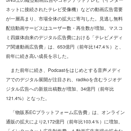
ネットに接続されたテレビ受像機）などの動画広告需要
が一層高まり、市場全体の拡大に寄与した。見逃し無料
配信動画サービスはユーザー数・再生数が増加。マスコ
ミ四媒体由来のデジタル広告費における「テレビメディ
ア関連動画広告費」は、653億円（前年比147.4％）と、
前年に続き高い成長を示した。
また前年に続き、Podcastをはじめとする音声メディ
アでのデジタル展開が注目され、radikoを含むラジオデ
ジタル広告への新規出稿数が増加、34億円（前年比
121.4%）となった。
「物販系ECプラットフォーム広告費」は、オンライン
通販の拡大により2,172億円（前年比103.4％）に増加。
「インターネット広告制作費」も動画広告市場の拡大な