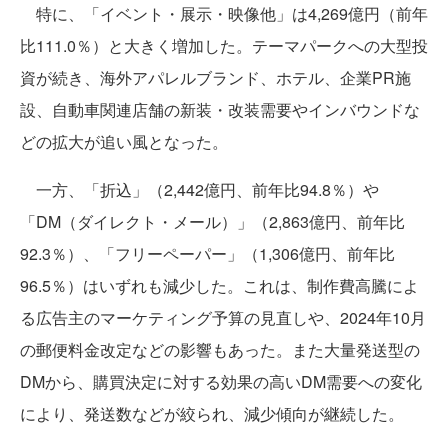
特に、「イベント・展示・映像他」は4,269億円（前年
比111.0％）と大きく増加した。テーマパークへの大型投
資が続き、海外アパレルブランド、ホテル、企業PR施
設、自動車関連店舗の新装・改装需要やインバウンドな
どの拡大が追い風となった。
一方、「折込」（2,442億円、前年比94.8％）や
「DM（ダイレクト・メール）」（2,863億円、前年比
92.3％）、「フリーペーパー」（1,306億円、前年比
96.5％）はいずれも減少した。これは、制作費高騰によ
る広告主のマーケティング予算の見直しや、2024年10月
の郵便料金改定などの影響もあった。また大量発送型の
DMから、購買決定に対する効果の高いDM需要への変化
により、発送数などが絞られ、減少傾向が継続した。