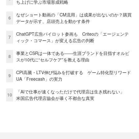
ち上げに学ぶ市場形成戦略
なぜショート動画の「CM流用」は成果が出ないのか？購買
6
データが示す、店頭売上を動かす条件
ChatGPT広告パイロット参画も Criteoの「エージェンテ
7
ィック・コマース」が変える広告の判断
事業とCSRは一体である――生涯ブランドを目指すオルビ
8
スが10代に“セルフケア”を教える理由
CPI高騰・LTV伸び悩みを打破する ゲーム特化型リワード
9
UA「Freecash」の実力
「AIで仕事が速くなっただけで代理店は生き残れない」
10
米国広告代理店協会が暴く不都合な真実