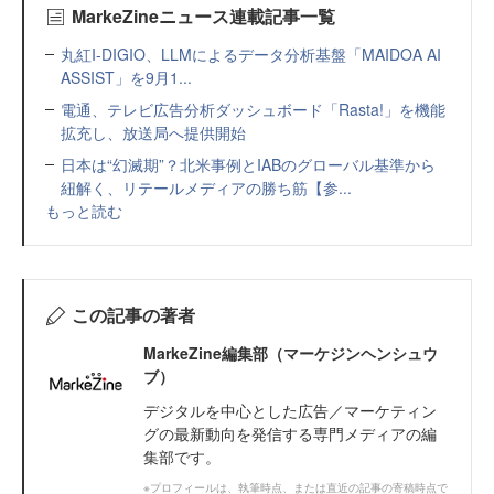
MarkeZineニュース連載記事一覧
丸紅I-DIGIO、LLMによるデータ分析基盤「MAIDOA AI
ASSIST」を9月1...
電通、テレビ広告分析ダッシュボード「Rasta!」を機能
拡充し、放送局へ提供開始
日本は“幻滅期”？北米事例とIABのグローバル基準から
紐解く、リテールメディアの勝ち筋【参...
もっと読む
この記事の著者
MarkeZine編集部（マーケジンヘンシュウ
ブ）
デジタルを中心とした広告／マーケティン
グの最新動向を発信する専門メディアの編
集部です。
※プロフィールは、執筆時点、または直近の記事の寄稿時点で