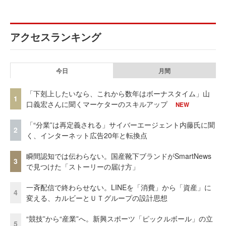
アクセスランキング
今日
月間
「下剋上したいなら、これから数年はボーナスタイム」山
1
口義宏さんに聞くマーケターのスキルアップ
NEW
「“分業”は再定義される」サイバーエージェント内藤氏に聞
2
く、インターネット広告20年と転換点
瞬間認知では伝わらない。国産靴下ブランドがSmartNews
3
で見つけた「ストーリーの届け方」
一斉配信で終わらせない。LINEを「消費」から「資産」に
4
変える、カルビーとＵＴグループの設計思想
“競技”から“産業”へ。新興スポーツ「ピックルボール」の立
5