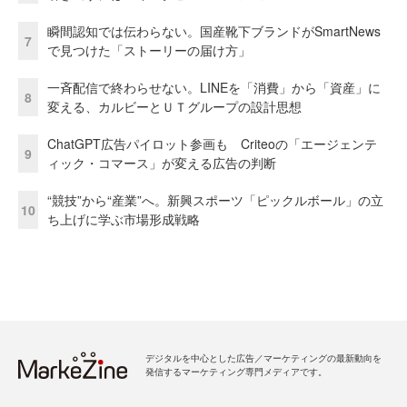
瞬間認知では伝わらない。国産靴下ブランドがSmartNews
7
で見つけた「ストーリーの届け方」
一斉配信で終わらせない。LINEを「消費」から「資産」に
8
変える、カルビーとＵＴグループの設計思想
ChatGPT広告パイロット参画も Criteoの「エージェンテ
9
ィック・コマース」が変える広告の判断
“競技”から“産業”へ。新興スポーツ「ピックルボール」の立
10
ち上げに学ぶ市場形成戦略
デジタルを中心とした広告／マーケティングの最新動向を
発信するマーケティング専門メディアです。