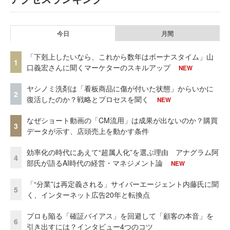
今日
月間
「下剋上したいなら、これから数年はボーナスタイム」山
1
口義宏さんに聞くマーケターのスキルアップ
NEW
ヤシノミ洗剤は「看板商品に傷が付いた状態」からいかに
2
復活したのか？戦略とプロセスを聞く
NEW
なぜショート動画の「CM流用」は成果が出ないのか？購買
3
データが示す、店頭売上を動かす条件
効率化の時代にあえて“超属人化”を選ぶ理由 アナグラム阿
4
部氏が語るAI時代の経営・マネジメント論
NEW
「“分業”は再定義される」サイバーエージェント内藤氏に聞
5
く、インターネット広告20年と転換点
プロも陥る「確証バイアス」を回避して「顧客の本音」を
6
引き出すには？インタビュー4つのコツ