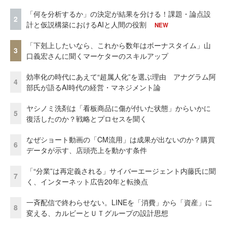
「何を分析するか」の決定が結果を分ける！課題・論点設
2
計と仮説構築におけるAIと人間の役割
NEW
「下剋上したいなら、これから数年はボーナスタイム」山
3
口義宏さんに聞くマーケターのスキルアップ
効率化の時代にあえて“超属人化”を選ぶ理由 アナグラム阿
4
部氏が語るAI時代の経営・マネジメント論
ヤシノミ洗剤は「看板商品に傷が付いた状態」からいかに
5
復活したのか？戦略とプロセスを聞く
なぜショート動画の「CM流用」は成果が出ないのか？購買
6
データが示す、店頭売上を動かす条件
「“分業”は再定義される」サイバーエージェント内藤氏に聞
7
く、インターネット広告20年と転換点
一斉配信で終わらせない。LINEを「消費」から「資産」に
8
変える、カルビーとＵＴグループの設計思想