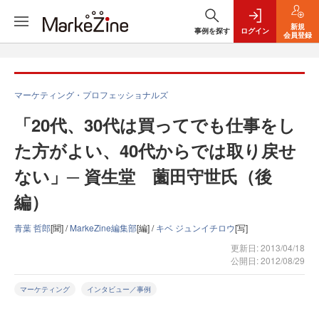
新規
事例を探す
ログイン
会員登録
マーケティング・プロフェッショナルズ
「20代、30代は買ってでも仕事をし
た方がよい、40代からでは取り戻せ
ない」─ 資生堂 薗田守世氏（後
編）
青葉 哲郎
[聞] /
MarkeZine編集部
[編] /
キベ ジュンイチロウ
[写]
更新日: 2013/04/18
公開日: 2012/08/29
マーケティング
インタビュー／事例