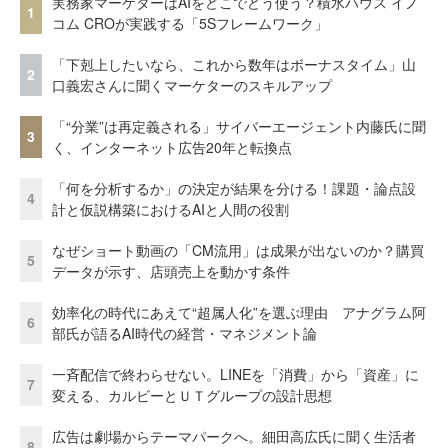
実務家マーケターはAIをどこでどう使う？積水ハウス イノ
1
コム CROが実践する「5Sフレームワーク」
「下剋上したいなら、これから数年はボーナスタイム」山
2
口義宏さんに聞くマーケターのスキルアップ
「“分業”は再定義される」サイバーエージェント内藤氏に聞
3
く、インターネット広告20年と転換点
「何を分析するか」の決定が結果を分ける！課題・論点設
4
計と仮説構築におけるAIと人間の役割
なぜショート動画の「CM流用」は成果が出ないのか？購買
5
データが示す、店頭売上を動かす条件
効率化の時代にあえて“超属人化”を選ぶ理由 アナグラム阿
6
部氏が語るAI時代の経営・マネジメント論
一斉配信で終わらせない。LINEを「消費」から「資産」に
7
変える、カルビーとＵＴグループの設計思想
広告は劇場からテーマパークへ。細田高広氏に聞く生活者
8