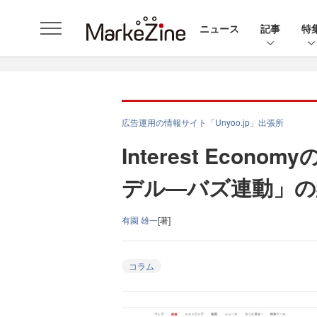
ニュース
記事
特
広告運用の情報サイト「Unyoo.jp」出張所
Interest Econo
デル―バズ連動」の
有園 雄一
[著]
コラム