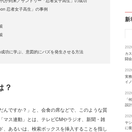
nomyの時代が到来／サントリー「忍者女子高生」の成功
emon 忍者女子高生」の事例
新
策
策
2026
rds」の成功に学ぶ、意図的にバズを発生させる方法
カス
闘会
2026
実務
イノ
は？
2026
「何
設計
だんですか？」と、会食の席などで、このような質
2026
「マス連動」とは、テレビCMやラジオ、新聞・雑
ヤシ
に復
ド、あるいは、検索ボックスを挿入することを指し