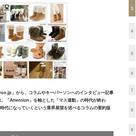
3
4
5
6
7
oo.jp」から、コラムやキーパーソンへのインタビュー記事
「Attention」を軸とした「マス連動」の時代が終わ
動」の時代になっていくという業界展望を述べるコラムの要約版
8
9