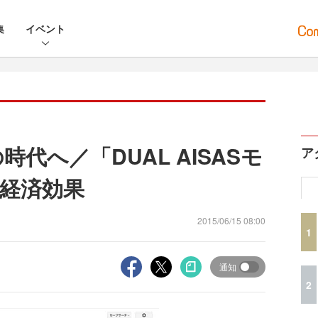
集
イベント
myの時代へ／「DUAL AISASモ
ア
経済効果
2015/06/15 08:00
1
通知
2