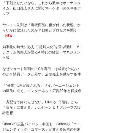
「下剋上したいなら、これから数年はボーナスタ
イム」山口義宏さんに聞くマーケターのスキルア
ップ
ヤシノミ洗剤は「看板商品に傷が付いた状態」か
らいかに復活したのか？戦略とプロセスを聞く
NEW
効率化の時代にあえて“超属人化”を選ぶ理由 ア
ナグラム阿部氏が語るAI時代の経営・マネジメン
ト論
なぜショート動画の「CM流用」は成果が出ない
のか？購買データが示す、店頭売上を動かす条件
「“分業”は再定義される」サイバーエージェント
内藤氏に聞く、インターネット広告20年と転換点
一斉配信で終わらせない。LINEを「消費」から
「資産」に変える、カルビーとＵＴグループの設
計思想
ChatGPT広告パイロット参画も Criteoの「エー
ジェンティック・コマース」が変える広告の判断