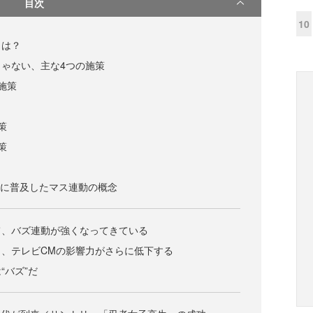
目次
10
とは？
ゃない、主な4つの施策
施策
策
策
と共に普及したマス連動の概念
て、バズ連動が強くなってきている
、テレビCMの影響力がさらに低下する
“バズ”だ