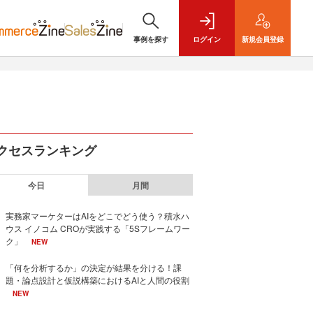
事例を探す
ログイン
新規
会員登録
クセスランキング
今日
月間
実務家マーケターはAIをどこでどう使う？積水ハ
ウス イノコム CROが実践する「5Sフレームワー
ク」
NEW
「何を分析するか」の決定が結果を分ける！課
題・論点設計と仮説構築におけるAIと人間の役割
NEW