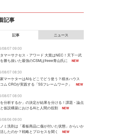
着記事
記事
ニュース
/08/07 09:00
タマーサクセス・アワード 大賞はNEC！天下一武
を勝ち抜いた最強のCSMはfreee青山氏に
NEW
/08/07 08:30
家マーケターはAIをどこでどう使う？積水ハウス
コム CROが実践する「5Sフレームワーク」
NEW
/08/07 08:00
を分析するか」の決定が結果を分ける！課題・論点
と仮説構築におけるAIと人間の役割
NEW
/08/06 09:00
ノミ洗剤は「看板商品に傷が付いた状態」からいか
活したのか？戦略とプロセスを聞く
NEW