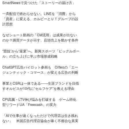
SmartNewsで見つけた「ストーリーの届け方」
一斉配信で終わらせない。LINEを「消費」から
「資産」に変える、カルビーとＵＴグループの設
計思想
なぜショート動画の「CM流用」は成果が出ない
のか？購買データが示す、店頭売上を動かす条件
“競技”から“産業”へ。新興スポーツ「ピックルボー
ル」の立ち上げに学ぶ市場形成戦略
ChatGPT広告パイロット参画も Criteoの「エー
ジェンティック・コマース」が変える広告の判断
事業とCSRは一体である――生涯ブランドを目指
すオルビスが10代に“セルフケア”を教える理由
CPI高騰・LTV伸び悩みを打破する ゲーム特化
型リワードUA「Freecash」の実力
「AIで仕事が速くなっただけで代理店は生き残れ
ない」 米国広告代理店協会が暴く不都合な真実