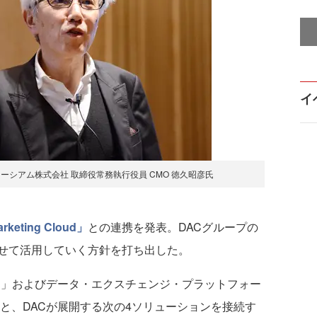
イ
シアム株式会社 取締役常務執行役員 CMO 徳久昭彦氏
rketing Cloud」
との連携を発表。DACグループの
せて活用していく方針を打ち出した。
 Cloud」およびデータ・エクスチェンジ・プラットフォー
xchange」と、DACが展開する次の4ソリューションを接続す