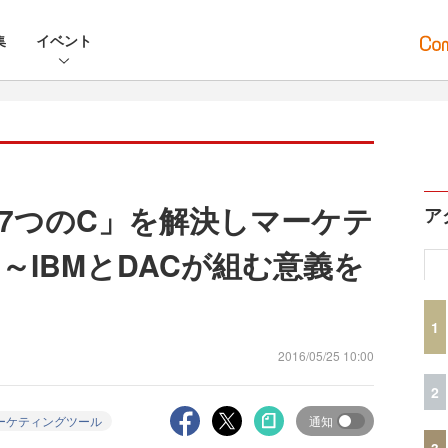
集
イベント
7つのC」を解決しマーケテ
ア
～IBMとDACが組む意義を
1
2016/05/25 10:00
2
ーケティングツール
通知
3