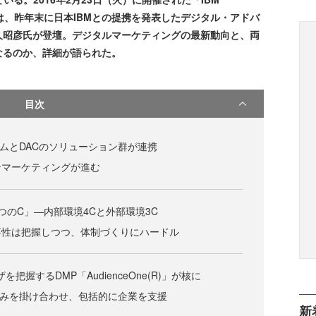
 2016」では、昨年末に日本IBMとの提携を発表したデジタル・アドバ
久昭彦氏が登壇。デジタルマーケティングの最新動向と、両
なるのか、詳細が語られた。
目次
ームとDACのソリューション群が連携
ンマーケティングが進む
つのC」―内部環境4Cと外部環境3C
要性は把握しつつ、体制づくりにハードル
を把握するDMP「AudienceOne(R)」が核に
る強みを掛け合わせ、包括的に企業を支援
新