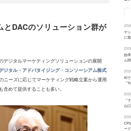
ムとDACのソリューション群が
2026
ヤシ
に復
2026
効率
のデジタルマーケティングソリューションの展開
ム阿
デジタル・アドバタイジング・コンソーシアム株式
2026
AI
業のニーズに応じてマーケティング戦略立案から運用
「Y
も含めて提供することも多い。
2026
「下
山口
2026
CP
ード