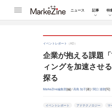
ニュース
記事
特
イベントレポート
（AD）
企業が抱える課題「
ィングを加速させる
探る
MarkeZine編集部
[編] /
高島 知子
[著] /
関口 達朗
[写]
イベントレポート
アドテクノロジー
マ