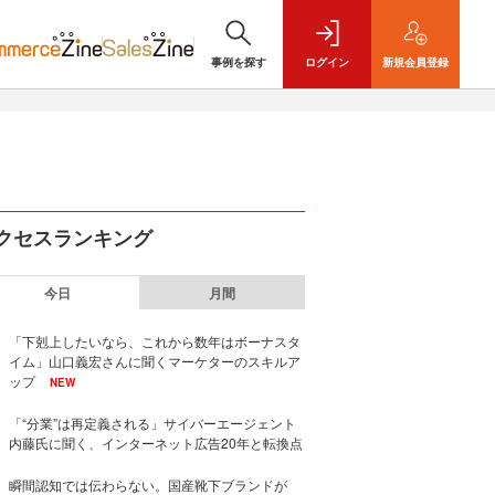
事例を探す
ログイン
新規
会員登録
クセスランキング
今日
月間
「下剋上したいなら、これから数年はボーナスタ
イム」山口義宏さんに聞くマーケターのスキルア
ップ
NEW
「“分業”は再定義される」サイバーエージェント
内藤氏に聞く、インターネット広告20年と転換点
瞬間認知では伝わらない。国産靴下ブランドが