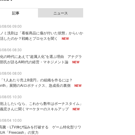
記事
ニュース
/08/06 09:00
ノミ洗剤は「看板商品に傷が付いた状態」からいか
活したのか？戦略とプロセスを聞く
NEW
/08/06 08:30
化の時代にあえて“超属人化”を選ぶ理由 アナグラ
部氏が語るAI時代の経営・マネジメント論
NEW
/08/06 08:00
で「1人あたり売上8億円」の組織を作るには？
unth」展開のAiロボティクス、急成長の裏側
NEW
/08/05 10:30
剋上したいなら、これから数年はボーナスタイム」
義宏さんに聞くマーケターのスキルアップ
NEW
/08/04 10:00
I高騰・LTV伸び悩みを打破する ゲーム特化型リワ
UA「Freecash」の実力