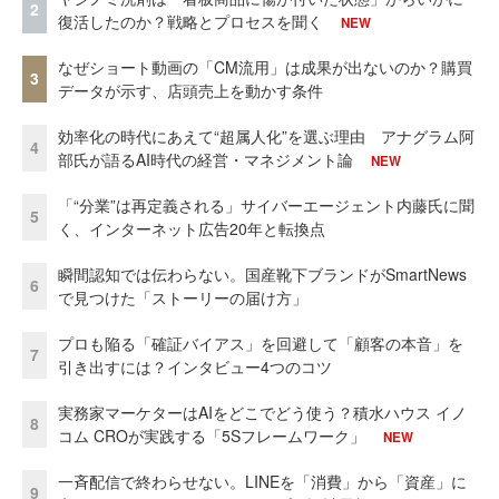
2
復活したのか？戦略とプロセスを聞く
NEW
なぜショート動画の「CM流用」は成果が出ないのか？購買
3
データが示す、店頭売上を動かす条件
効率化の時代にあえて“超属人化”を選ぶ理由 アナグラム阿
4
部氏が語るAI時代の経営・マネジメント論
NEW
「“分業”は再定義される」サイバーエージェント内藤氏に聞
5
く、インターネット広告20年と転換点
瞬間認知では伝わらない。国産靴下ブランドがSmartNews
6
で見つけた「ストーリーの届け方」
プロも陥る「確証バイアス」を回避して「顧客の本音」を
7
引き出すには？インタビュー4つのコツ
実務家マーケターはAIをどこでどう使う？積水ハウス イノ
8
コム CROが実践する「5Sフレームワーク」
NEW
一斉配信で終わらせない。LINEを「消費」から「資産」に
9