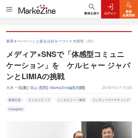
新規
事例を探す
ログイン
会員登録
業界キーパーソンと探る注目キーワード大研究
（AD）
メディア×SNSで「体感型コミュニ
ケーション」を ケルヒャー ジャパ
ンとLIMIAの挑戦
大木 一真
[著] /
高山 透
[写] /
MarkeZine編集部
[聞]
2018/10/17 10:00
動画広告
クリエイティブ
インタビュー／事例
コンテンツマーケティング
Instagram