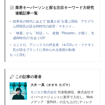
業界キーパーソンと探る注目キーワード大研究
連載記事一覧
効率化の時代にあえて“超属人化”を選ぶ理由 アナグラ
ム阿部氏が語るAI時代の経営・マネジメ...
「検索」から「対話」へ 老舗『Rtoaster』が描く、生
成AI時代の“出会うUX”
ユニクロ、アシックスの伴走者 I＆COレイ・イナモト
氏が語るブランドに求められる発想の転換
もっと読む
この記事の著者
大木 一真（オオキ カズマ）
モジカク株式会社
代表取締役。株式会社サ
イバーエージェントに新卒で入社し、Web
メディア「新R25」の立ち上げにディレク