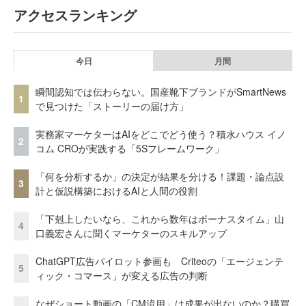
アクセスランキング
今日
月間
瞬間認知では伝わらない。国産靴下ブランドがSmartNews
1
で見つけた「ストーリーの届け方」
実務家マーケターはAIをどこでどう使う？積水ハウス イノ
2
コム CROが実践する「5Sフレームワーク」
「何を分析するか」の決定が結果を分ける！課題・論点設
3
計と仮説構築におけるAIと人間の役割
「下剋上したいなら、これから数年はボーナスタイム」山
4
口義宏さんに聞くマーケターのスキルアップ
ChatGPT広告パイロット参画も Criteoの「エージェンテ
5
ィック・コマース」が変える広告の判断
なぜショート動画の「CM流用」は成果が出ないのか？購買