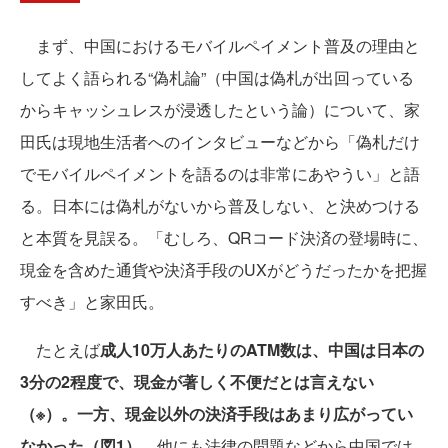
まず、中国におけるモバイルペイメント普及の理由と
してよく語られる“偽札論”（中国は偽札が出回っている
からキャッシュレスが浸透したという論）について、家
田氏は現地生活者へのインタビューなどから「偽札だけ
でモバイルペイメントを語るのは非常にあやうい」と語
る。日本には偽札がないから普及しない、と決めつける
と本質を見誤る。「むしろ、QRコード決済の登場時に、
現金を含めた通貨や決済手段のUXがどうだったかを把握
すべき」と家田氏。
たとえば
成人10万人あたりのATM数は、中国は日本の
3分の2程度で、現金が著しく不便だとは言えない
（※）。一方、現金以外の決済手段はあまり広がってい
なかった（図1）
。他にも法律の問題などから中国では