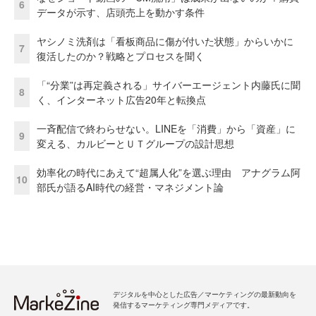
6
データが示す、店頭売上を動かす条件
ヤシノミ洗剤は「看板商品に傷が付いた状態」からいかに
7
復活したのか？戦略とプロセスを聞く
「“分業”は再定義される」サイバーエージェント内藤氏に聞
8
く、インターネット広告20年と転換点
一斉配信で終わらせない。LINEを「消費」から「資産」に
9
変える、カルビーとＵＴグループの設計思想
効率化の時代にあえて“超属人化”を選ぶ理由 アナグラム阿
10
部氏が語るAI時代の経営・マネジメント論
デジタルを中心とした広告／マーケティングの最新動向を
発信するマーケティング専門メディアです。