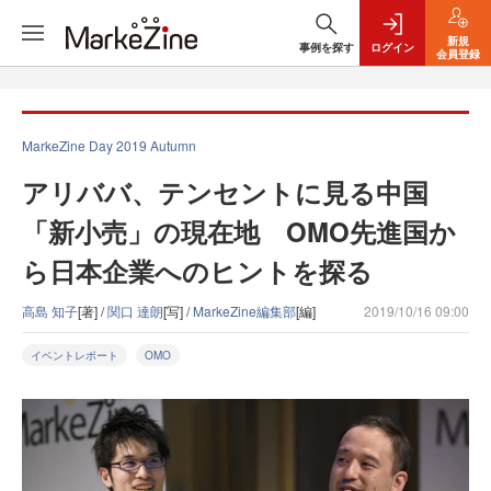
新規
事例を探す
ログイン
会員登録
MarkeZine Day 2019 Autumn
アリババ、テンセントに見る中国
「新小売」の現在地 OMO先進国か
ら日本企業へのヒントを探る
高島 知子
[著] /
関口 達朗
[写] /
MarkeZine編集部
[編]
2019/10/16 09:00
イベントレポート
OMO