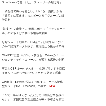
SmartNewsで見つけた「ストーリーの届け方」
一斉配信で終わらせない。LINEを「消費」から
「資産」に変える、カルビーとＵＴグループの設
計思想
“競技”から“産業”へ。新興スポーツ「ピックルボー
ル」の立ち上げに学ぶ市場形成戦略
なぜショート動画の「CM流用」は成果が出ない
のか？購買データが示す、店頭売上を動かす条件
ChatGPT広告パイロット参画も Criteoの「エー
ジェンティック・コマース」が変える広告の判断
事業とCSRは一体である――生涯ブランドを目指
すオルビスが10代に“セルフケア”を教える理由
CPI高騰・LTV伸び悩みを打破する ゲーム特化
型リワードUA「Freecash」の実力
NEW
「AIで仕事が速くなっただけで代理店は生き残れ
ない」 米国広告代理店協会が暴く不都合な真実