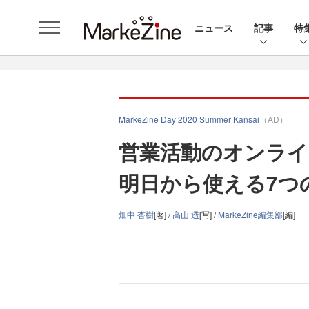
ニュース
記事
特
MarkeZine Day 2020 Summer Kansai
（AD）
営業活動のオンライ
明日から使える7つの
畑中 杏樹
[著] /
高山 透
[写] /
MarkeZine編集部
[編]