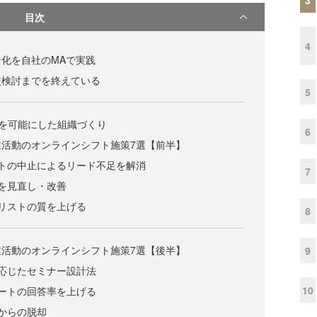
目次
4
化を自社のMAで実践
較検討までを終えている
5
定を可能にした組織づくり
6
活動のオンラインシフト施策7選【前半】
トの中止によるリード不足を解消
7
を見直し・改善
リストの質を上げる
8
活動のオンラインシフト施策7選【後半】
9
応じたセミナー設計法
10
ートの回答率を上げる
からの脱却