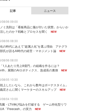
記事
ニュース
/08/06 09:00
ノミ洗剤は「看板商品に傷が付いた状態」からいか
活したのか？戦略とプロセスを聞く
NEW
/08/06 08:30
化の時代にあえて“超属人化”を選ぶ理由 アナグラ
部氏が語るAI時代の経営・マネジメント論
NEW
/08/06 08:00
で「1人あたり売上8億円」の組織を作るには？
unth」展開のAiロボティクス、急成長の裏側
NEW
/08/05 10:30
剋上したいなら、これから数年はボーナスタイム」
義宏さんに聞くマーケターのスキルアップ
NEW
/08/04 10:00
I高騰・LTV伸び悩みを打破する ゲーム特化型リワ
UA「Freecash」の実力
NEW