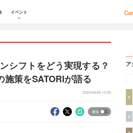
集
イベント
ンシフトをどう実現する？
ア
施策をSATORIが語る
2020/08/06 10:00
1
通知
2
3