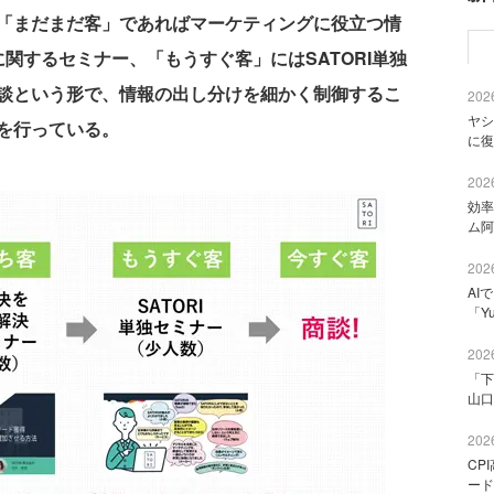
「まだまだ客」であればマーケティングに役立つ情
関するセミナー、「もうすぐ客」にはSATORI単独
談という形で、情報の出し分けを細かく制御するこ
2026
ヤシ
を行っている。
に復
2026
効率
ム阿
2026
AI
「Y
2026
「下
山口
2026
CP
ード