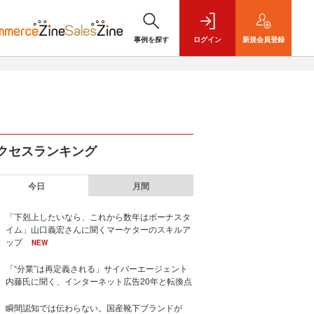
事例を探す
ログイン
新規
会員登録
クセスランキング
今日
月間
「下剋上したいなら、これから数年はボーナスタ
イム」山口義宏さんに聞くマーケターのスキルア
ップ
NEW
「“分業”は再定義される」サイバーエージェント
内藤氏に聞く、インターネット広告20年と転換点
瞬間認知では伝わらない。国産靴下ブランドが