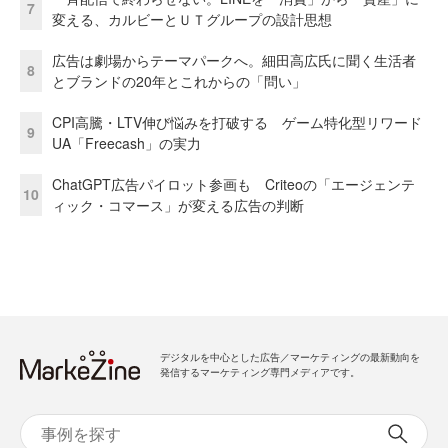
7
変える、カルビーとＵＴグループの設計思想
広告は劇場からテーマパークへ。細田高広氏に聞く生活者
8
とブランドの20年とこれからの「問い」
CPI高騰・LTV伸び悩みを打破する ゲーム特化型リワード
9
UA「Freecash」の実力
ChatGPT広告パイロット参画も Criteoの「エージェンテ
10
ィック・コマース」が変える広告の判断
デジタルを中心とした広告／マーケティングの最新動向を
発信するマーケティング専門メディアです。