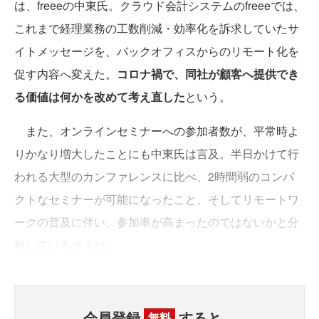
は、freeeの中東氏。クラウド会計システムのfreeeでは、
これまで経理業務の工数削減・効率化を訴求していたサ
イトメッセージを、バックオフィスからのリモート化を
促す内容へ変えた。
コロナ禍で、同社が顧客へ提供でき
る価値は何かを改めて考え直した
という。
また、オンラインセミナーへの参加者数が、平常時よ
りかなり増大したことにも中東氏は言及。半日かけて行
われる大型のカンファレンスに比べ、2時間弱のコンパ
クトなセミナーが可能になったこと、そしてリモートワ
ークの普及に伴い、参加率が高まったのではないかと分
析しているそうだ。
会員登録
すると、
無料