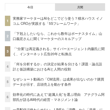
今日
月間
実務家マーケターはAIをどこでどう使う？積水ハウス イノ
1
コム CROが実践する「5Sフレームワーク」
「下剋上したいなら、これから数年はボーナスタイム」山
2
口義宏さんに聞くマーケターのスキルアップ
「“分業”は再定義される」サイバーエージェント内藤氏に聞
3
く、インターネット広告20年と転換点
「何を分析するか」の決定が結果を分ける！課題・論点設
4
計と仮説構築におけるAIと人間の役割
なぜショート動画の「CM流用」は成果が出ないのか？購買
5
データが示す、店頭売上を動かす条件
効率化の時代にあえて“超属人化”を選ぶ理由 アナグラム阿
6
部氏が語るAI時代の経営・マネジメント論
一斉配信で終わらせない。LINEを「消費」から「資産」に