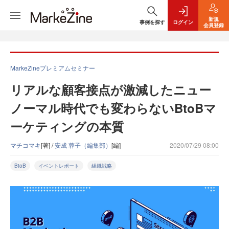
新規
事例を探す
ログイン
会員登録
MarkeZineプレミアムセミナー
リアルな顧客接点が激減したニュー
ノーマル時代でも変わらないBtoBマ
ーケティングの本質
マチコマキ
[著] /
安成 蓉子（編集部）
[編]
2020/07/29 08:00
BtoB
イベントレポート
組織戦略