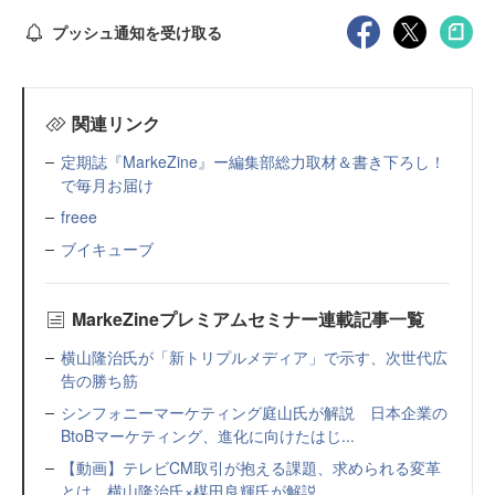
プッシュ通知を受け取る
関連リンク
定期誌『MarkeZine』ー編集部総力取材＆書き下ろし！
で毎月お届け
freee
ブイキューブ
MarkeZineプレミアムセミナー連載記事一覧
横山隆治氏が「新トリプルメディア」で示す、次世代広
告の勝ち筋
シンフォニーマーケティング庭山氏が解説 日本企業の
BtoBマーケティング、進化に向けたはじ...
【動画】テレビCM取引が抱える課題、求められる変革
とは。横山隆治氏×楳田良輝氏が解説